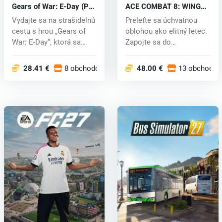
Gears of War: E-Day (PC)
ACE COMBAT 8: WINGS
key
OF THEVE (PC) key
Vydajte sa na strašidelnú
Preleťte sa úchvatnou
cestu s hrou „Gears of
oblohou ako elitný letec.
War: E-Day“, ktorá sa
Zapojte sa do
odoh...
neľútostných...
28.41 €
8 obchodoch
48.00 €
13 obchodoc