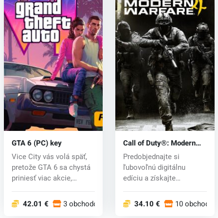
GTA 6 (PC) key
Call of Duty®: Modern
Warfare® 4 (PC) key
Vice City vás volá späť,
Predobjednajte si
pretože GTA 6 sa chystá
ľubovoľnú digitálnu
priniesť viac akcie,
edíciu a získajte
napín...
exkluzívne bonusy:...
42.01 €
3 obchodoch
34.10 €
10 obchodoc