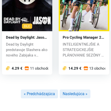
DLC
Dead by Daylight: Jason
Pro Cycling Manager 26
(PC) key
(PC) key
Dead by Daylight
INTELIGENTNEJŠIE A
predstavuje Slashera ako
STRATEGICKEJŠIE
nového Zabijaka v
PLÁNOVANIE SEZÓNY V
doplnku Jason....
hre Pro Cycling Mana...
4.29 €
11 obchodoch
14.29 €
13 obchodoc
« Predchádzajúca
Nasledujúca »