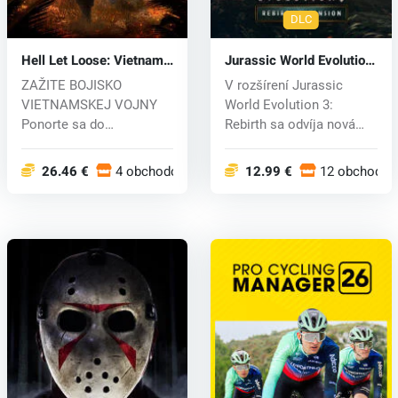
DLC
Hell Let Loose: Vietnam
Jurassic World Evolution
(PC) key
3: Rebirth Expansion
ZAŽITE BOJISKO
V rozšírení Jurassic
(PC) key
VIETNAMSKEJ VOJNY
World Evolution 3:
Ponorte sa do
Rebirth sa odvíja nová
intenzívneho konfliktu
vzrušujúca k...
vietn...
26.46 €
4 obchodoch
12.99 €
12 obchodoc