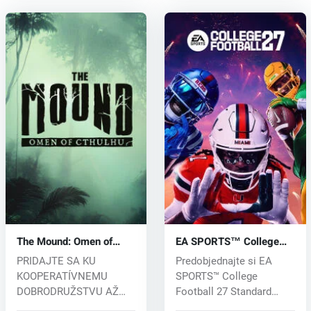
The Mound: Omen of
EA SPORTS™ College
Cthulhu (PC) key
Football 27 (PC) key
PRIDAJTE SA KU
Predobjednajte si EA
KOOPERATÍVNEMU
SPORTS™ College
DOBRODRUŽSTVU AŽ
Football 27 Standard
PRE ŠTYROCH HRÁČOV
Edition a získajt...