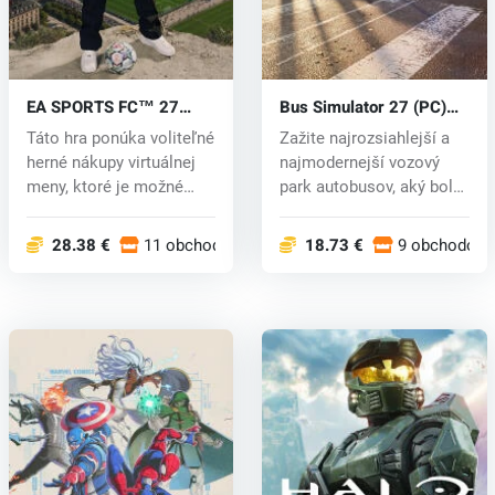
EA SPORTS FC™ 27
Bus Simulator 27 (PC)
(PC) key
key
Táto hra ponúka voliteľné
Zažite najrozsiahlejší a
herné nákupy virtuálnej
najmodernejší vozový
meny, ktoré je možné
park autobusov, aký bol
použ...
kedy...
28.38 €
11 obchodoch
18.73 €
9 obchodoch