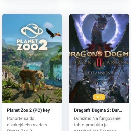
DLC
Planet Zoo 2 (PC) key
Dragon's Dogma 2: Dark
Arisen Expansion (PC)
Ponorte sa do
Dôležité: Na fungovanie
key
divokejšieho sveta s
tohto produktu je