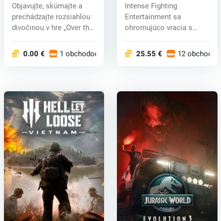
Round (PC) key
Objavujte, skúmajte a
Intense Fighting
prechádzajte rozsiahlou
Entertainment sa
divočinou v hre „Over the
ohromujúco vracia s
Hil...
obľúbenou 3D bojovou...
0.00 €
1 obchodoch
25.55 €
12 obchodoc