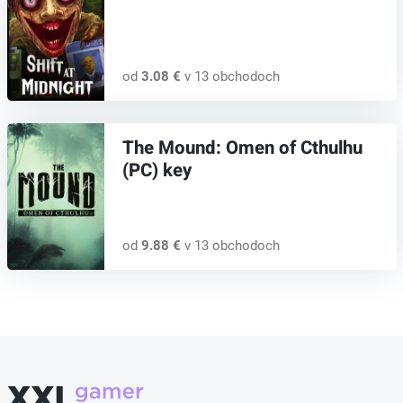
od
3.08 €
v 13 obchodoch
The Mound: Omen of Cthulhu
(PC) key
od
9.88 €
v 13 obchodoch