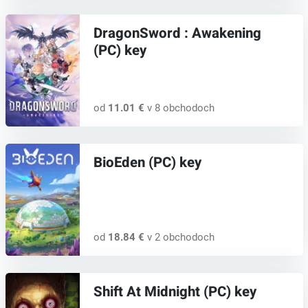
DragonSword : Awakening
(PC) key
od
11.01 €
v 8 obchodoch
BioEden (PC) key
od
18.84 €
v 2 obchodoch
Shift At Midnight (PC) key