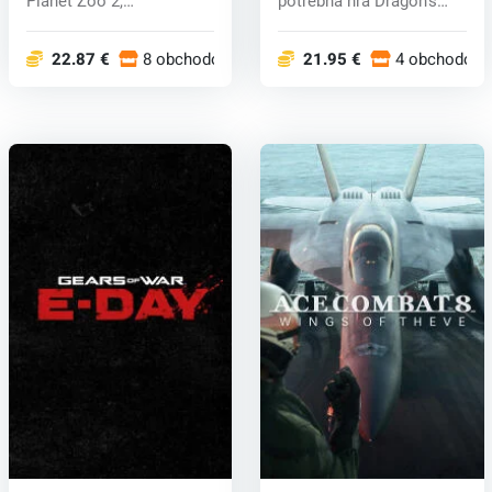
Planet Zoo 2,
potrebná hra Dragon's
vzrušujúcim
Dogma 2. Pr...
pokračovaním o...
22.87 €
8 obchodoch
21.95 €
4 obchodoch