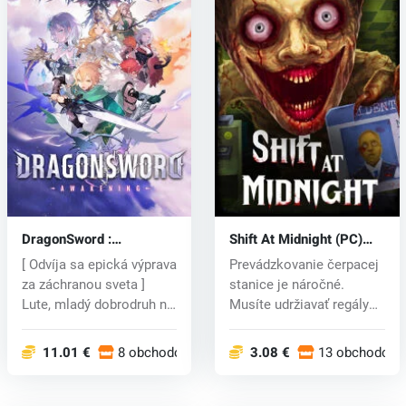
DragonSword :
Shift At Midnight (PC)
Awakening (PC) key
key
[ Odvíja sa epická výprava
Prevádzkovanie čerpacej
za záchranou sveta ]
stanice je náročné.
Lute, mladý dobrodruh na
Musíte udržiavať regály
ce...
zásoben...
11.01 €
8 obchodoch
3.08 €
13 obchodoch