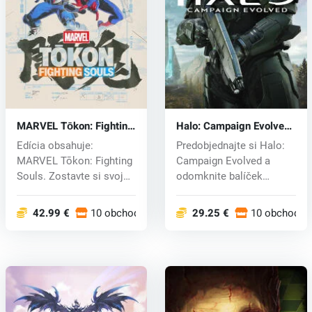
MARVEL Tōkon: Fighting
Halo: Campaign Evolved
Souls (PC) key
(PC) key
Edícia obsahuje:
Predobjednajte si Halo:
MARVEL Tōkon: Fighting
Campaign Evolved a
Souls. Zostavte si svoj
odomknite balíček
dokonalý tí...
Foundry Armory...
42.99 €
10 obchodoch
29.25 €
10 obchodoc