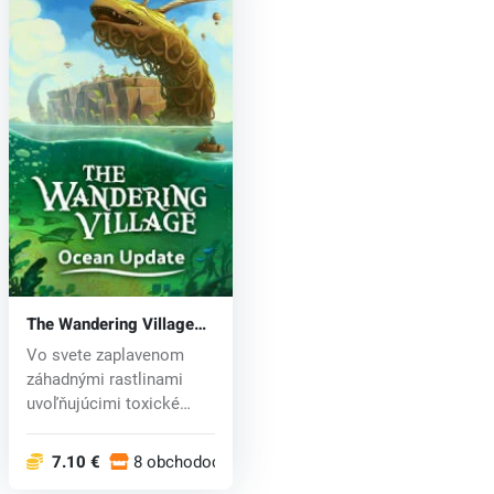
The Wandering Village
(PC) key
Vo svete zaplavenom
záhadnými rastlinami
uvoľňujúcimi toxické
spóry hľadá s...
7.10 €
8 obchodoch