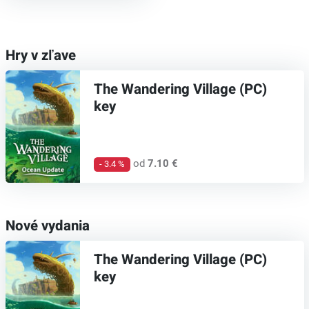
Hry v zľave
The Wandering Village (PC)
key
od
7.10 €
- 3.4 %
Nové vydania
The Wandering Village (PC)
key