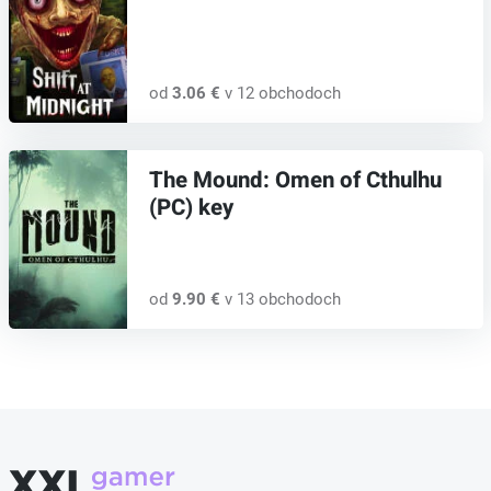
od
3.06 €
v 12 obchodoch
The Mound: Omen of Cthulhu
(PC) key
od
9.90 €
v 13 obchodoch