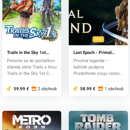
DLC
Trails in the Sky 1st
Last Epoch - Primal
Chapter (PC) key
Legend Supporter Pack
Ponorte sa do počiatkov
Prvotná legenda –
(PC) key
slávnej série Trails s hrou
balíček podpory
Trails in the Sky 1st C...
Pozdvihnite svoju cestu
na vyššiu úroveň...
59.99 €
2 obchodoch
58.99 €
1 obchodoch