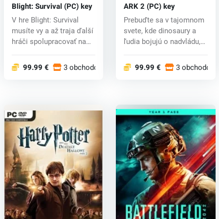
Blight: Survival (PC) key
ARK 2 (PC) key
V hre Blight: Survival
Prebuďte sa v tajomnom
musíte vy a až traja ďalší
svete, kde dinosaury a
hráči spolupracovať na
ľudia bojujú o nadvládu,
st...
musí...
99.99 €
3 obchodoch
99.99 €
3 obchodoch