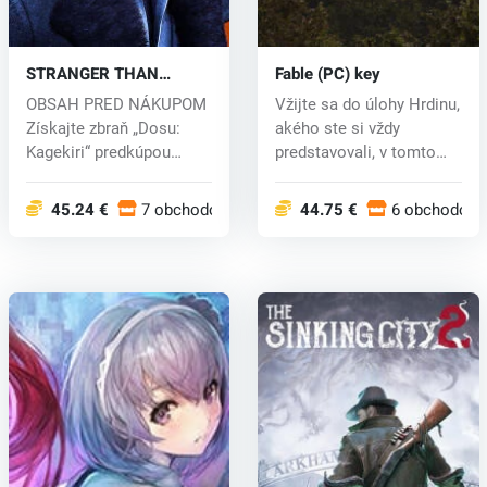
STRANGER THAN
Fable (PC) key
HEAVEN (PC) key
OBSAH PRED NÁKUPOM
Vžijte sa do úlohy Hrdinu,
Získajte zbraň „Dosu:
akého ste si vždy
Kagekiri“ predkúpou
predstavovali, v tomto
STRANGER THAN...
pohlcuj...
45.24 €
7 obchodoch
44.75 €
6 obchodoch