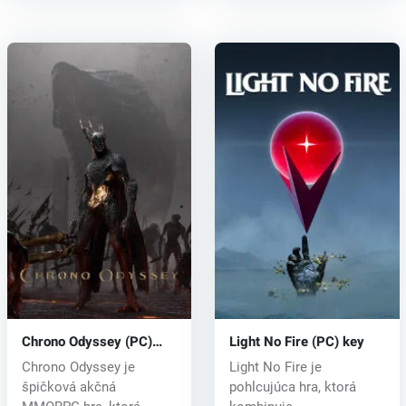
Chrono Odyssey (PC)
Light No Fire (PC) key
key
Chrono Odyssey je
Light No Fire je
špičková akčná
pohlcujúca hra, ktorá