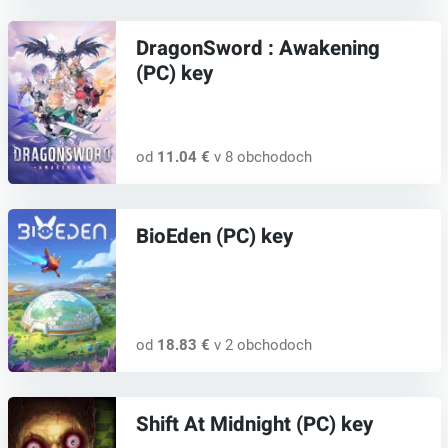
DragonSword : Awakening
(PC) key
od
11.04 €
v 8 obchodoch
BioEden (PC) key
od
18.83 €
v 2 obchodoch
Shift At Midnight (PC) key