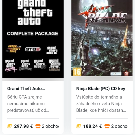
Grand Theft Auto
Ninja Blade (PC) CD key
Complete Package (PC)
Sériu GTA zrejme
Vstúpite do temného a
CD key
nemusíme nikomu
záhadného sveta Ninja
predstavovať, už od
Blade, kde hráči dostanú
prvého dielu ide o skv...
epickú...
297.98 €
2 obchodoch
188.24 €
2 obchodoc