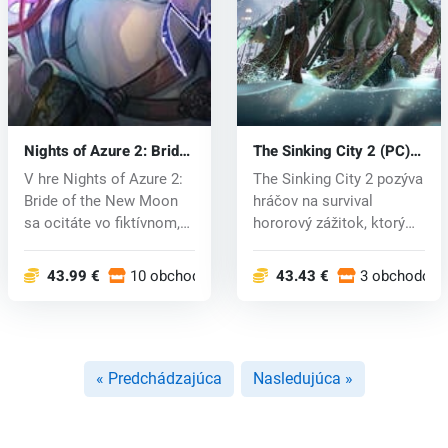
Nights of Azure 2: Bride
The Sinking City 2 (PC)
of the New Moon (PC) CD
key
V hre Nights of Azure 2:
The Sinking City 2 pozýva
key
Bride of the New Moon
hráčov na survival
sa ocitáte vo fiktívnom,
hororový zážitok, ktorý
dém...
sa odo...
43.99 €
10 obchodoch
43.43 €
3 obchodoch
« Predchádzajúca
Nasledujúca »