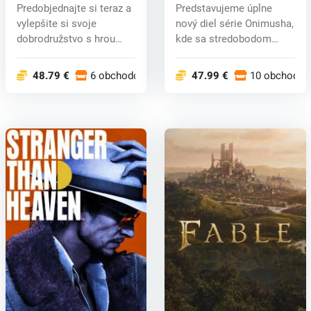
key
Sword (PC) key
Predobjednajte si teraz a
Predstavujeme úplne
vylepšite si svoje
nový diel série Onimusha,
dobrodružstvo s hrou
kde sa stredobodom
Persona 4...
pozornosti...
48.79 €
6 obchodoch
47.99 €
10 obchodoc