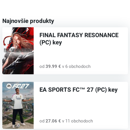
Najnovšie produkty
FINAL FANTASY RESONANCE
(PC) key
od
39.99 €
v 6 obchodoch
EA SPORTS FC™ 27 (PC) key
od
27.06 €
v 11 obchodoch