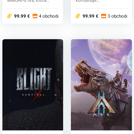
MMORPG hra, ktorá
kombinuje
ponúka ohromujúcu
dobrodružstvo,
grafik...
budovanie,...
99.99 €
4 obchodoch
99.99 €
3 obchodoch