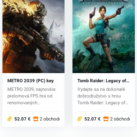
METRO 2039 (PC) key
Tomb Raider: Legacy of
Atlantis (PC) key
METRO 2039, najnovšia
Vydajte sa na dokonalé
prelomová FPS hra od
dobrodružstvo s hrou
renomovaných
Tomb Raider: Legacy of
rozprávačov zo štúd...
Atlantis...
52.07 €
2 obchodoch
52.07 €
2 obchodoch