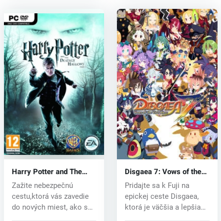
Harry Potter and The
Disgaea 7: Vows of the
Deathly Hallows Part 1
Virtueless (PC) key
Zažite nebezpečnú
Pridajte sa k Fuji na
(PC) CD key
cestu,ktorá vás zavedie
epickej ceste Disgaea,
do nových miest, ako sú
ktorá je väčšia a lepšia
metské ul...
ako k...