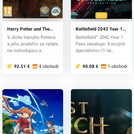
DLC
Harry Potter and The
Battlefield 2042 Year 1
Deathly Hallows Part 2
Pass (PC) key
V úlohe Harryho Pottera
Battlefield™ 2042 Year 1
(PC) CD key
a jeho priateľov sa vydáte
Pass obsahuje: 4 nových
na rozhodujúcu a
špecialistov (1 na
nebezpe...
sezónu...
92.51 €
4 obchodoch
90.08 €
1 obchodoch