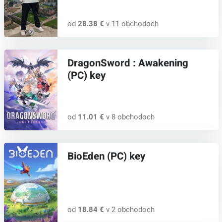
od
28.38 €
v 11 obchodoch
DragonSword : Awakening
(PC) key
od
11.01 €
v 8 obchodoch
BioEden (PC) key
od
18.84 €
v 2 obchodoch