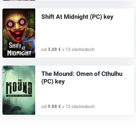
Shift At Midnight (PC) key
od
3.08 €
v 13 obchodoch
The Mound: Omen of Cthulhu
(PC) key
od
9.88 €
v 13 obchodoch