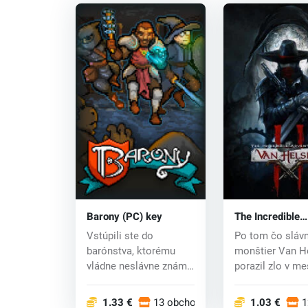
Barony (PC) key
The Incredible
Adventures of 
Vstúpili ste do
Po tom čo slávn
Helsing 2 (PC)
barónstva, ktorému
monštier Van H
vládne neslávne známy
porazil zlo v me
lič, barón Herx! J...
Borgovia sa...
1.33 €
13 obchodoch
1.03 €
1