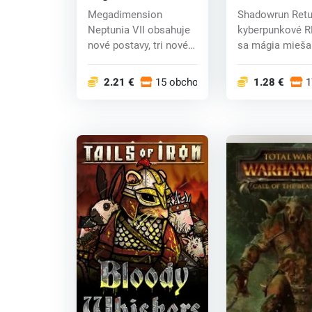
Neptunia VII (PC) CD
(PC) CD key
Megadimension
Shadowrun Retu
key
Neptunia VII obsahuje
kyberpunkové R
nové postavy, tri nové
sa mágia mieša
svety, ktoré pot...
modernou techni
2.21 €
15 obchodoch
1.28 €
1