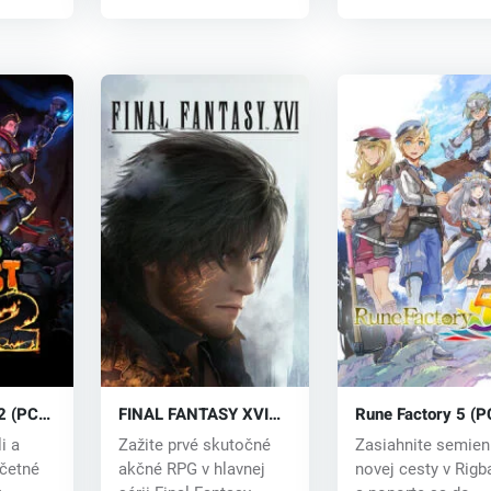
2 (PC)
FINAL FANTASY XVI
Rune Factory 5 (P
(PC) key
key
li a
Zažite prvé skutočné
Zasiahnite semie
očetné
akčné RPG v hlavnej
novej cesty v Rigb