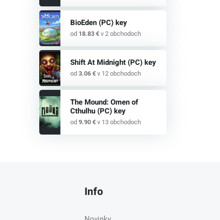
BioEden (PC) key
od
18.83 €
v 2 obchodoch
Shift At Midnight (PC) key
od
3.06 €
v 12 obchodoch
The Mound: Omen of
Cthulhu (PC) key
od
9.90 €
v 13 obchodoch
Info
Novinky