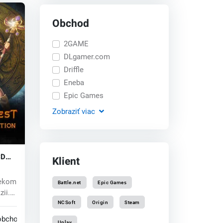
Obchod
2GAME
DLgamer.com
Driffle
Eneba
Epic Games
Zobraziť
viac
CD
Klient
vekom
Battle.net
Epic Games
zii.
NCSoft
Origin
Steam
obchodoch
Uplay