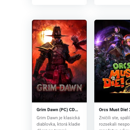
Grim Dawn (PC) CD
Orcs Must Die! 
key
CD key
Grim Dawn je klasická
Zničili ste, spáli
diablovka, ktorá kladie
rozsekali nesp