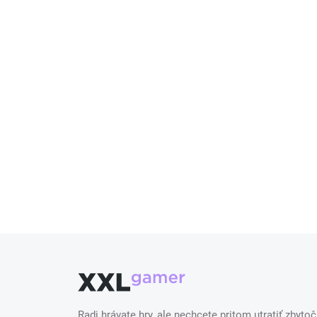
Radi hrávate hry, ale nechcete pritom utratiť zbytoč