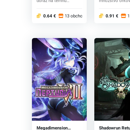
dôraz na temnú
množstvo orkov
štylizáciu her...
teraz sú stávk...
0.64 €
13 obchodoch
0.91 €
1
Megadimension
Shadowrun Ret