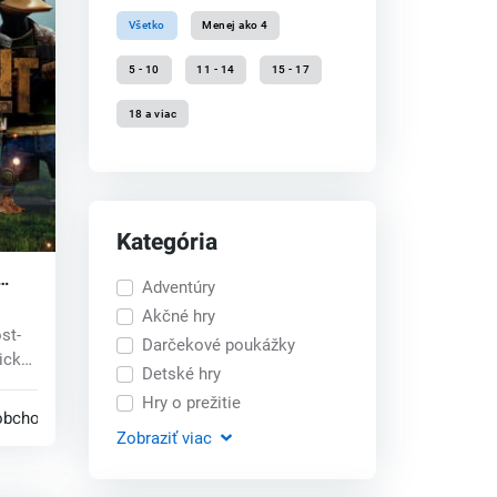
Všetko
Menej ako 4
5 - 10
11 - 14
15 - 17
18 a viac
Kategória
Adventúry
 CD
Akčné hry
st-
Darčekové poukážky
ické
Detské hry
Hry o prežitie
obchodoch
Zobraziť
viac