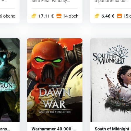
 –
sérii Final Fantasy
a ponorte sa do
odohrávajúcej...
epického dobrod...
6 obchodoch
17.11 €
14 obchodoch
6.46 €
15 
urns
Warhammer 40.000:
South of Midnight