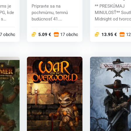
Dawn of War (PC) CD
key
rns je
Pripravte sa na
** PRESKÚMAJ
key
PG, kde
pochmúrnu, temnú
MINULOSŤ** South
 s
budúcnosť 41.
Midnight od tvorc
...
tisícročia, kde sa
Contrast a We Ha
mimozemsk...
Fe...
7 obchodoch
5.09 €
17 obchodoch
13.95 €
12