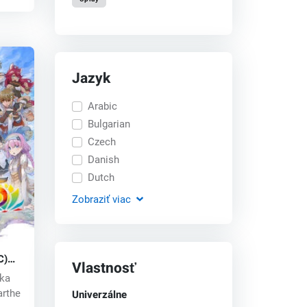
Jazyk
Arabic
Bulgarian
Czech
Danish
Dutch
Zobraziť
viac
C)
Vlastnosť
nka
Univerzálne
arthe