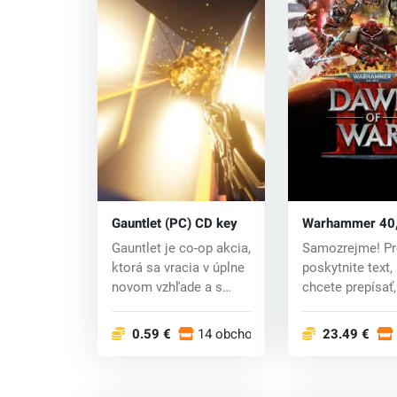
Gauntlet (PC) CD key
Warhammer 40
Dawn of War IV
Gauntlet je co-op akcia,
Samozrejme! Pr
key
ktorá sa vracia v úplne
poskytnite text,
novom vzhľade a s
chcete prepísať,
novými f...
vám rád po...
0.59 €
14 obchodoch
23.49 €