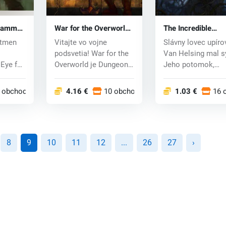
rhammer
War for the Overworld
The Incredible
eastmen
(PC) CD key
Adventures of Van
stmen
Vitajte vo vojne
Slávny lovec upíro
y
Helsing (PC) CD k
podsvetia! War for the
Van Helsing mal s
Eye for
Overworld je Dungeon
Jeho potomok,
meny...
Management hra...
charizmatický hrdin
 obchodoch
4.16 €
10 obchodoch
1.03 €
16 
8
9
10
11
12
...
26
27
›