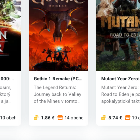
,000:
Gothic 1 Remake (PC)
Mutant Year Zero:
 (PC)
key
Road to Eden (PC)
osím,
The Legend Returns:
Mutant Year Zero:
key
 ktorý
Journey back to Valley
Road to Eden je po
 a ja
of the Mines v tomto
apokalyptické takt
vernom rema...
RPG, v ktorom...
10 obchodoch
1.86 €
14 obchodoch
5.74 €
19 