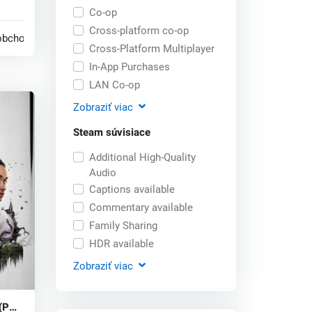
Co-op
Cross-platform co-op
obchodoch
Cross-Platform Multiplayer
In-App Purchases
LAN Co-op
Zobraziť
viac
Steam súvisiace
Additional High-Quality
Audio
Captions available
Commentary available
Family Sharing
HDR available
Zobraziť
viac
 (PC)