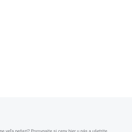
ne veľa peňazí? Porovnajte si ceny hier u nás a ušetrite.