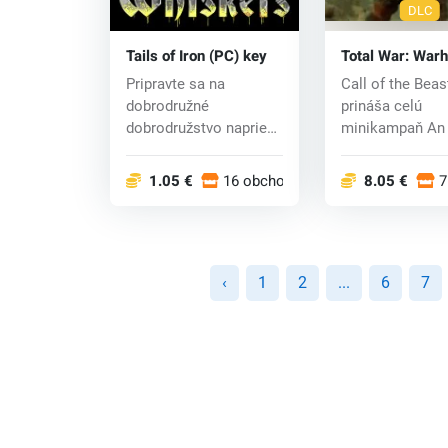
DLC
Tails of Iron (PC) key
Total War: Wa
- Call of The B
Pripravte sa na
Call of the Bea
DLC (PC) CD ke
dobrodružné
prináša celú
dobrodružstvo naprieč
minikampaň An 
stredoveko-fantasy
an Eye za Beast
Krysím...
1.05 €
16 obchodoch
8.05 €
7
‹
1
2
...
6
7