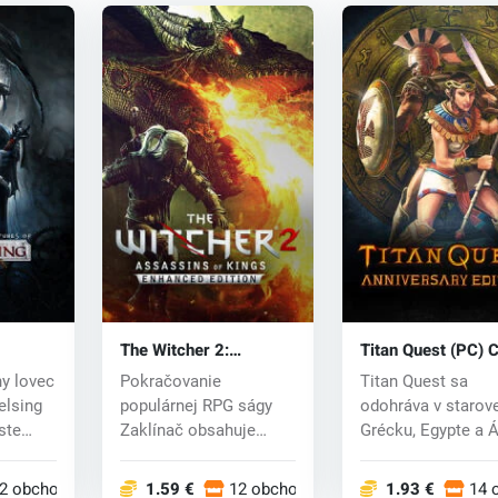
The Witcher 2:
Titan Quest (PC) 
Van
Assassins of Kings
key
y lovec
Pokračovanie
Titan Quest sa
 CD key
(Zaklínač 2) (PC) CD
elsing
populárnej RPG ságy
odohráva v staro
key
ste
Zaklínač obsahuje
Grécku, Egypte a Á
úplne strhujúci a
Titani ušli z v...
fascin...
2 obchodoch
1.59 €
12 obchodoch
1.93 €
14 