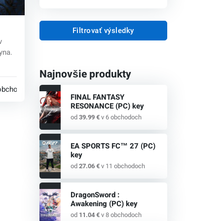
Filtrovať výsledky
v
ey
yna.
Najnovšie produkty
...
obchodoch
FINAL FANTASY
RESONANCE (PC) key
od
39.99 €
v 6 obchodoch
EA SPORTS FC™ 27 (PC)
key
od
27.06 €
v 11 obchodoch
DragonSword :
Awakening (PC) key
od
11.04 €
v 8 obchodoch