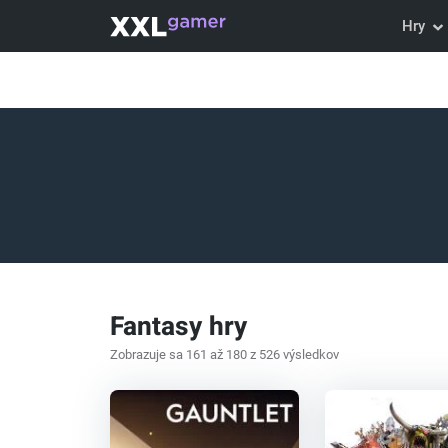
Hry
Fantasy hry
Zobrazuje sa 161 až 180 z 526 výsledkov