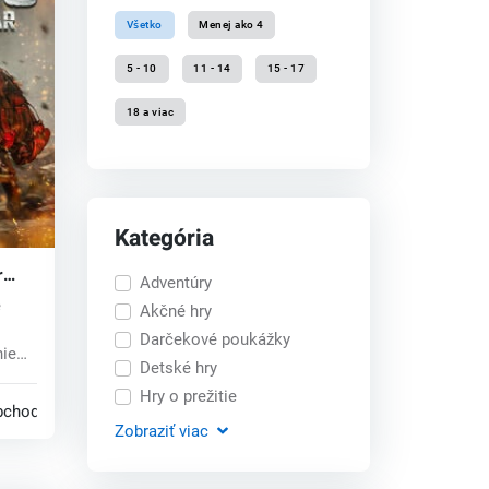
Všetko
Menej ako 4
5 - 10
11 - 14
15 - 17
18 a viac
Kategória
r
Adventúry
e
Akčné hry
Darčekové poukážky
nie
Detské hry
Hry o prežitie
bchodoch
Zobraziť
viac