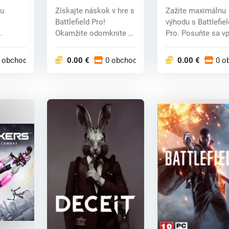
Pro - Battlefield™ 6
Pro - Battlefield™
lu
Získajte náskok v hre s
Zažite maximálnu
and REDSEC (PC) key
and REDSEC (PC) 
j
Battlefield Pro!
výhodu s Battlefiel
Okamžite odomknite 6
Pro. Posuňte sa v
kej
prvkov na boj...
s 25 preskočeni...
 obchodoch
0.00 €
0 obchodoch
0.00 €
0 o