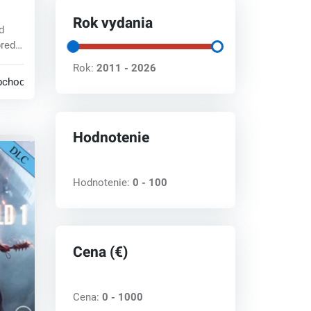
 6
key
Rok vydania
d
pred
Rok:
2011 - 2026
bchodoch
Hodnotenie
Hodnotenie:
0 - 100
Cena (€)
Cena:
0 - 1000