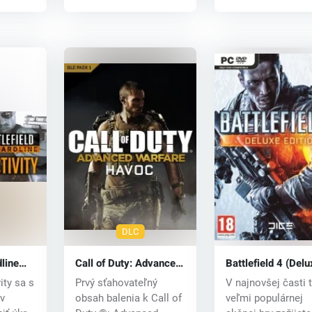
DLC
dline
Call of Duty: Advanced
Battlefield 4 (Delu
ty DLC
Warfare Havoc DLC
Edition) (PC) CD k
ity sa s
Prvý sťahovateľný
V najnovšej časti t
(PC) CD key
v
obsah balenia k Call of
veľmi populárnej