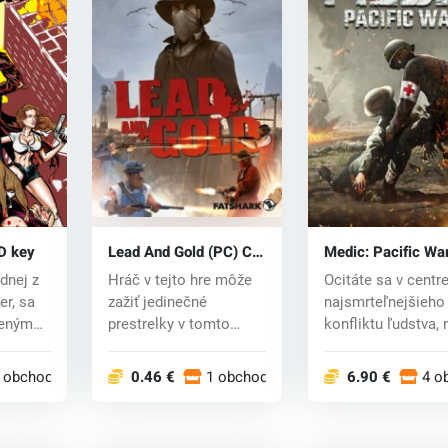
D key
Lead And Gold (PC) CD
Medic: Pacific Wa
key
(PC) key
dnej z
Hráč v tejto hre môže
Ocitáte sa v centr
er, sa
zažiť jedinečné
najsmrteľnejšieho
reným
prestrelky v tomto
konfliktu ľudstva, 
divokom západe. Hr...
ako bojovník,...
 obchodoch
0.46 €
1 obchodoch
6.90 €
4 o