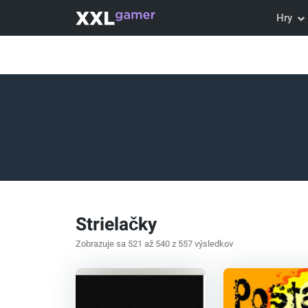
Hry
Strielačky
Zobrazuje sa 521 až 540 z 557 výsledkov