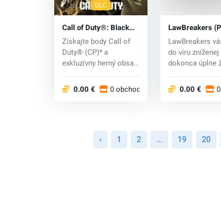
DLC
Call of Duty®: Black
LawBreakers (
Ops 6 - BlackCell
key
Získajte body Call of
LawBreakers vás vrhne
(Season 05) (PC) key
Duty® (CP)* a
do víru zníženej 
exkluzívny herný obsah
dokonca úplne ž
pre hry Call of...
gravitácie...
0.00 €
0 obchodoch
0.00 €
0
‹
1
2
...
19
20