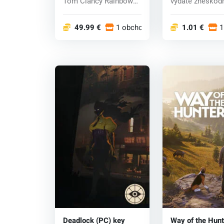
Tom Clancy Rainbow
vydáte zneškodn
Six Siege na pl...
zlodejov,...
49.99 €
1 obchodoch
1.01 €
1
Deadlock (PC) key
Way of the Hunt