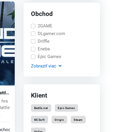
Obchod
2GAME
DLgamer.com
Driffle
Eneba
Epic Games
Zobraziť
viac
attle
Klient
ey
 hra
Battle
Battle.net
Epic Games
NCSoft
Origin
Steam
bchodoch
Uplay