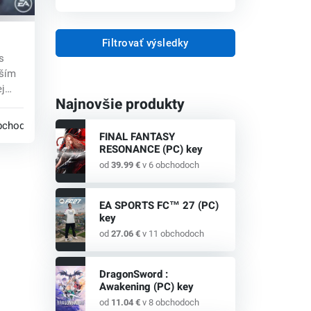
Filtrovať výsledky
PC)
s
jším
j
Najnovšie produkty
bchodoch
FINAL FANTASY
RESONANCE (PC) key
od
39.99 €
v 6 obchodoch
EA SPORTS FC™ 27 (PC)
key
od
27.06 €
v 11 obchodoch
DragonSword :
Awakening (PC) key
od
11.04 €
v 8 obchodoch