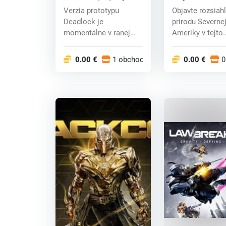
(PC) key
Verzia prototypu
Objavte rozsiah
Deadlock je
prírodu Severne
momentálne v ranej
Ameriky v tejto
vývojovej fáze a
pokročilej lovec
obsahuje m...
hre...
0.00 €
1 obchodoch
0.00 €
0