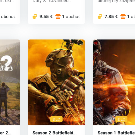
iť úkryt
Duty ®: Advanced
akčnej hry zažijete
Warfare obsahuje...
chvíle, ktoré...
 obchodoch
9.55 €
1 obchodoch
7.85 €
1 o
DLC
DLC
er 2
Season 2 Battlefield
Season 1 Battlefie