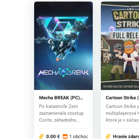
Mecha BREAK (PC)
Cartoon Strike 
key
key
Po katastrofe Zem
Cartoon Strike j
zaznamenala vzostup
multiplayerová h
Corite, záhadného
ktorá je v súčas
uhlíkovo-kremíkovéh...
aktívnom vývo..
0.00 €
1 obchodoch
Hranie zda