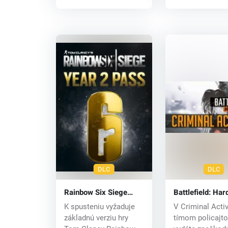
DLC
DLC
Rainbow Six Siege
Battlefield: Har
Season Pass Year 2
Criminal Activi
K spusteniu vyžaduje
V Criminal Activ
(PC) CD key
(PC) CD key
základnú verziu hry
tímom policajto