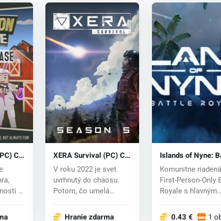
(PC) CD
XERA Survival (PC) CD
Islands of Nyne: B
key
Royale (PC) CD k
e
V roku 2022 je svet
Komunitne riadená
ra,
uvrhnutý do chaosu.
First-Person-Only 
nosti v
Potom, čo umelá
Royale s hlavným
.
inteligencia získal...
zameraním n...
rma
Hranie zdarma
0.43 €
1 o