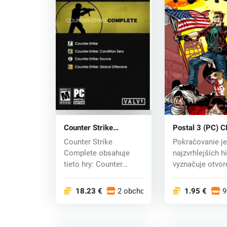
Counter Strike
Postal 3 (PC) C
Complete (PC) CD key
Counter Strike
Pokračovanie je
Complete obsahuje
najzvrhlejších hi
tieto hry: Counter
vyznačuje otvo
Strike 1.6 Counter
herným sv...
Stri...
18.23 €
2 obchodoch
1.95 €
9