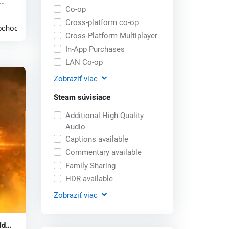
Co-op
Cross-platform co-op
bchodoch
Cross-Platform Multiplayer
In-App Purchases
LAN Co-op
Zobraziť
viac
Steam súvisiace
Additional High-Quality
Audio
Captions available
Commentary available
Family Sharing
HDR available
Zobraziť
viac
ld