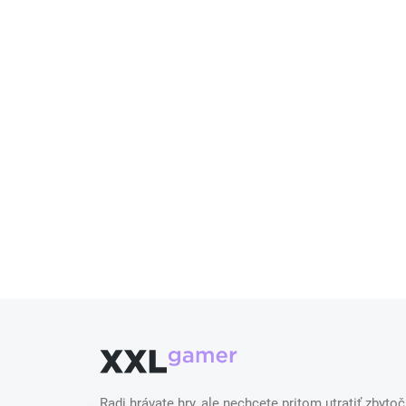
Radi hrávate hry, ale nechcete pritom utratiť zbytoč