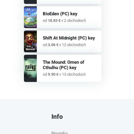
BioEden (PC) key
od
18.83 €
v 2 obchodoch
Shift At Midnight (PC) key
od
3.06 €
v 12 obchodoch
The Mound: Omen of
Cthulhu (PC) key
od
9.90 €
v 13 obchodoch
Info
Novinky