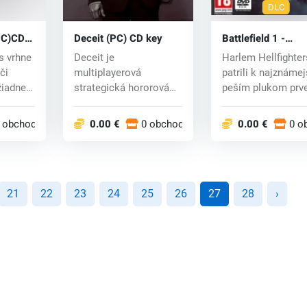
DLC
PC)CD
Deceit (PC) CD key
Battlefield 1 -
Hellfighter Pack (
Deceit je
Harlem Hellfighter
CD key
či
multiplayerová
patrili k najznáme
iadnej
strategická hororová
peším plukom prve
hra, kde skupinka 6 ľudí
svetovej vojn...
je u...
 obchodoch
0.00 €
0 obchodoch
0.00 €
0 o
21
22
23
24
25
26
27
28
›