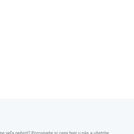
ne veľa peňazí? Porovnajte si ceny hier u nás a ušetrite.