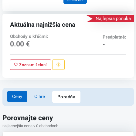
Najlepšia ponuka
Aktuálna najnižšia cena
Obchody s kľúčmi:
Predplatné:
0.00 €
-
Zoznam želaní
Ceny
O hre
Poradňa
Porovnajte ceny
najlacnejšia cena v 0 obchodoch