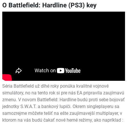
O Battlefield: Hardline (PS3) key
Séria Battlefield už dlhé roky ponúka kvalitné vojnové
simulátory, no na tento rok si pre nás EA pripravila zaujímavú
zmenu. V novom Battlefield: Hardline budú proti sebe bojovať
jednotky S.W.A.T. a bankový lupiči. Okrem singleplayeru sa
samozrejme môžete tešiť na ešte zaujímavejší multiplayer, v
ktorom na vás budú čakať nové herné režimy, ako napríklad :