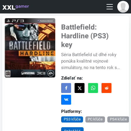
Battlefield:
Hardline (PS3)
key
Séria Battlefield už dlhé roky
ponúka kvalitné vojnové
simulátory, no na tento rok si
pre nás EA pripravila
Zdieľať na:
zaujímavú zmenu. V novom
Battlefield: Hard...
Platformy:
PS3 kľúče
PC kľúče
PS4 kľúče
Embed kód