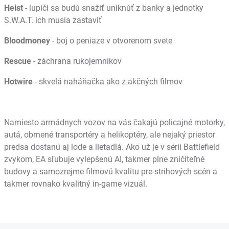
Heist
- lupiči sa budú snažiť uniknúť z banky a jednotky
S.W.A.T. ich musia zastaviť
Bloodmoney
- boj o peniaze v otvorenom svete
Rescue
- záchrana rukojemníkov
Hotwire
- skvelá naháňačka ako z akčných filmov
Namiesto armádnych vozov na vás čakajú policajné motorky,
autá, obrnené transportéry a helikoptéry, ale nejaký priestor
predsa dostanú aj lode a lietadlá. Ako už je v sérii Battlefield
zvykom, EA sľubuje vylepšenú AI, takmer plne zničiteľné
budovy a samozrejme filmovú kvalitu pre-strihových scén a
takmer rovnako kvalitný in-game vizuál.