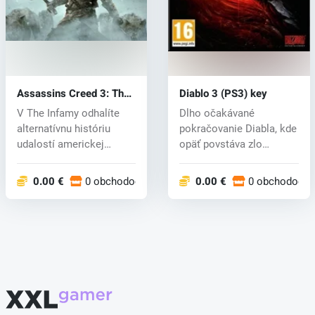
Assassins Creed 3: The
Diablo 3 (PS3) key
Infamy DLC (PS3) key
V The Infamy odhalíte
Dlho očakávané
alternatívnu históriu
pokračovanie Diabla, kde
udalostí americkej
opäť povstáva zlo
revolúcie. P...
pekelné aj nebesk...
0.00 €
0 obchodoch
0.00 €
0 obchodoch