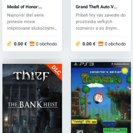
Medal of Honor:
Grand Theft Auto V
Warfighter (PS3) key
(PS3) key
Najnovší diel série
Príbeh hry vás zavedie do
prinesie misie
prostredia veľkých
inšpirované skutočnými
rozmerov a so živým
bojovými operácia...
svetom, čo...
0.00 €
0 obchodoch
0.00 €
0 obchodoch