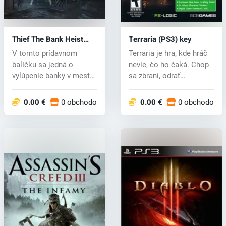
Thief The Bank Heist
Terraria (PS3) key
DLC (PS3) key
V tomto prídavnom
Terraria je hra, kde hráč
balíčku sa jedná o
nevie, čo ho čaká. Chop
vylúpenie banky v meste,
sa zbraní, odrať
kde sa za oce...
nepriate...
0.00 €
0 obchodoch
0.00 €
0 obchodoch