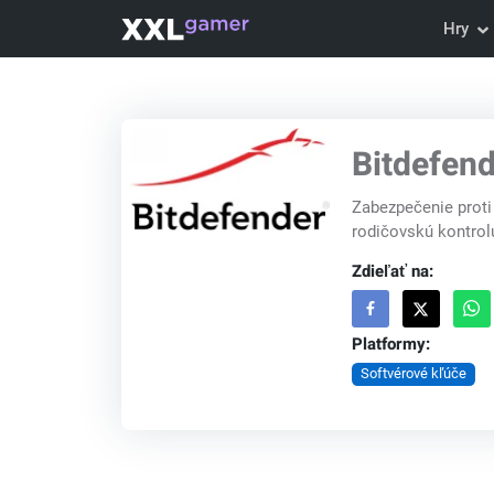
Hry
Bitdefend
Zabezpečenie proti
rodičovskú kontrolu
Zdieľať na:
Platformy:
Softvérové kľúče