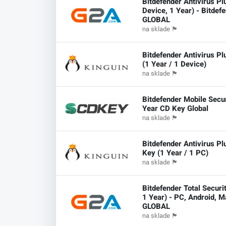
Bitdefender Antivirus Pl
Device, 1 Year) - Bitdef
GLOBAL
na sklade
🏴
Bitdefender Antivirus P
(1 Year / 1 Device)
na sklade
🏴
Bitdefender Mobile Secur
Year CD Key Global
na sklade
🏴
Bitdefender Antivirus P
Key (1 Year / 1 PC)
na sklade
🏴
Bitdefender Total Securi
1 Year) - PC, Android, M
GLOBAL
na sklade
🏴