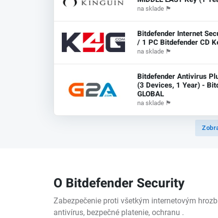
na sklade
🏴
Bitdefender Internet Sec
/ 1 PC Bitdefender CD K
na sklade
🏴
Bitdefender Antivirus P
(3 Devices, 1 Year) - Bi
GLOBAL
na sklade
🏴
Zobra
O Bitdefender Security
Zabezpečenie proti všetkým internetovým hrozbá
antivírus, bezpečné platenie, ochranu .