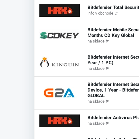
Bitdefender Total Securi
info v obchode
🚩
Bitdefender Mobile Secur
Months CD Key Global
na sklade
🏴
Bitdefender Internet Sec
Year / 1 PC)
na sklade
🏴
Bitdefender Internet Sec
Device, 1 Year - Bitdefe
GLOBAL
na sklade
🏴
Bitdefender Antivirus Pl
na sklade
🏴