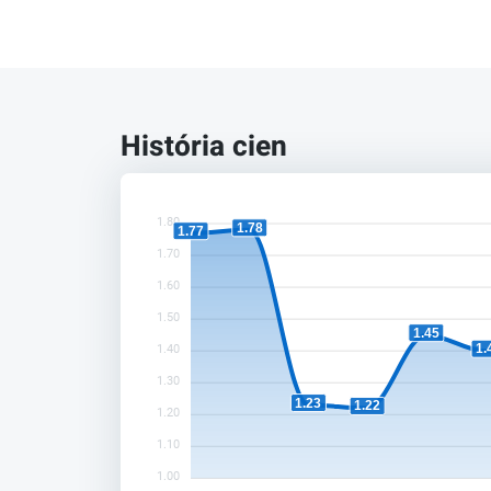
História cien
1.80
1.78
1.77
1.70
1.60
1.50
1.45
1.
1.40
1.30
1.23
1.22
1.20
1.10
1.00