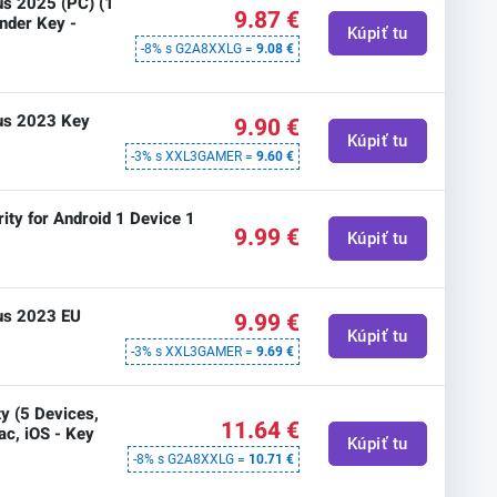
us 2025 (PC) (1
9.87 €
ender Key -
Kúpiť tu
-8% s G2A8XXLG =
9.08 €
lus 2023 Key
9.90 €
Kúpiť tu
-3% s XXL3GAMER =
9.60 €
ity for Android 1 Device 1
9.99 €
Kúpiť tu
lus 2023 EU
9.99 €
Kúpiť tu
-3% s XXL3GAMER =
9.69 €
ty (5 Devices,
11.64 €
ac, iOS - Key
Kúpiť tu
-8% s G2A8XXLG =
10.71 €