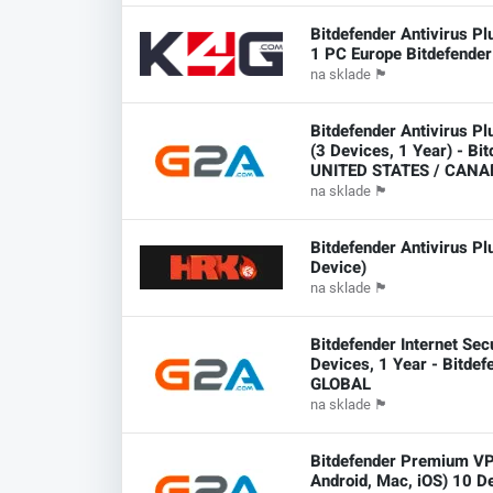
Bitdefender Antivirus Pl
1 PC Europe Bitdefende
na sklade
🏴
Bitdefender Antivirus P
(3 Devices, 1 Year) - Bi
UNITED STATES / CAN
na sklade
🏴
Bitdefender Antivirus Pl
Device)
na sklade
🏴
Bitdefender Internet Sec
Devices, 1 Year - Bitdef
GLOBAL
na sklade
🏴
Bitdefender Premium V
Android, Mac, iOS) 10 D