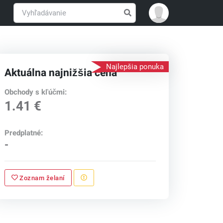
Najlepšia ponuka
Aktuálna najnižšia cena
Obchody s kľúčmi:
1.41 €
Predplatné:
-
Zoznam želaní