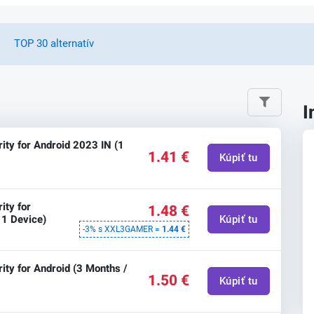
TOP 30 alternatív
I
ity for Android 2023 IN (1
1.41 €
Kúpiť tu
ity for
1.48 €
 1 Device)
Kúpiť tu
-3% s XXL3GAMER =
1.44 €
ity for Android (3 Months /
1.50 €
Kúpiť tu