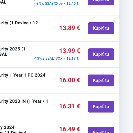
BAL
-8% s G2A8XXLG =
12.40 €
urity (1 Device / 12
13.89 €
Kúpiť tu
urity 2025 (1
13.99 €
OBAL
Kúpiť tu
-13% s SEAL13XX =
12.17 €
curity 1 Year 1 PC 2024
16.00 €
Kúpiť tu
urity 2023 IN (1 Year / 1
16.31 €
Kúpiť tu
ity 2024
16.49 €
r / 1 Device)
Kúpiť tu