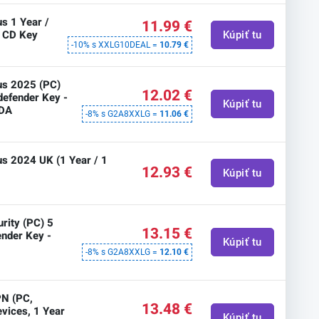
us 1 Year /
11.99 €
r CD Key
Kúpiť tu
-10% s XXLG10DEAL =
10.79 €
lus 2025 (PC)
12.02 €
tdefender Key -
Kúpiť tu
ADA
-8% s G2A8XXLG =
11.06 €
us 2024 UK (1 Year / 1
12.93 €
Kúpiť tu
urity (PC) 5
13.15 €
ender Key -
Kúpiť tu
-8% s G2A8XXLG =
12.10 €
PN (PC,
13.48 €
evices, 1 Year
Kúpiť tu