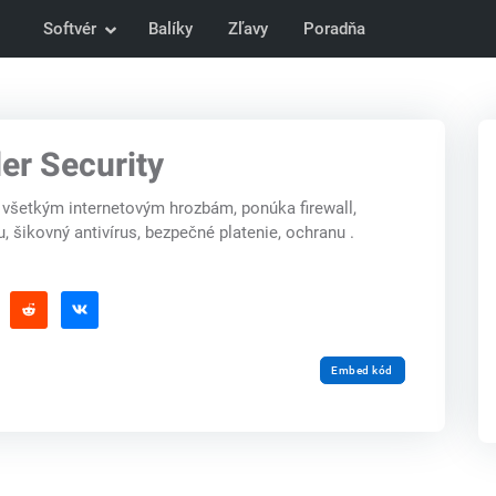
Softvér
Balíky
Zľavy
Poradňa
er Security
 všetkým internetovým hrozbám, ponúka firewall,
, šikovný antivírus, bezpečné platenie, ochranu .
Embed kód