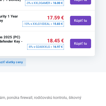
-3% s XXL3GAMER =
16.00 €
urity 1 Year
17.59 €
ey
Kúpiť tu
-10% s XXLG10DEAL =
15.83 €
lus 2025 (PC)
18.45 €
tdefender Key -
Kúpiť tu
-8% s G2A8XXLG =
16.97 €
ziť všetky ceny
m, ponúka firewall, rodičovskú kontrolu, šikovný