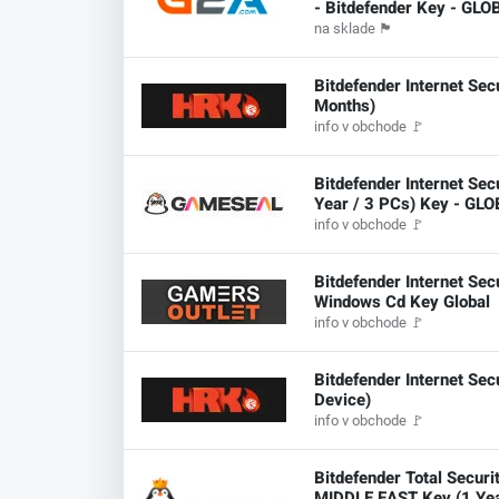
- Bitdefender Key - GLO
na sklade
🏴
Bitdefender Internet Sec
Months)
info v obchode
🚩
Bitdefender Internet Sec
Year / 3 PCs) Key - GL
info v obchode
🚩
Bitdefender Internet Se
Windows Cd Key Global
info v obchode
🚩
Bitdefender Internet Sec
Device)
info v obchode
🚩
Bitdefender Total Secur
MIDDLE EAST Key (1 Yea