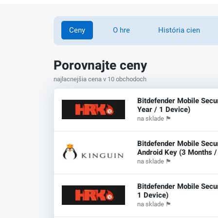
Ceny
O hre
História cien
Porovnajte ceny
najlacnejšia cena v 10 obchodoch
Bitdefender Mobile Secur
Year / 1 Device)
na sklade
🏴
Bitdefender Mobile Secur
Android Key (3 Months /
na sklade
🏴
Bitdefender Mobile Secur
1 Device)
na sklade
🏴