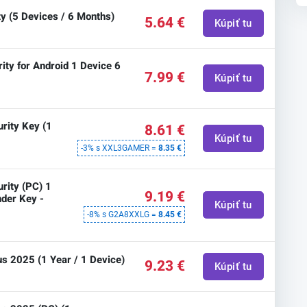
ty (5 Devices / 6 Months)
5.64 €
Kúpiť tu
ity for Android 1 Device 6
7.99 €
Kúpiť tu
urity Key (1
8.61 €
Kúpiť tu
-3% s XXL3GAMER =
8.35 €
urity (PC) 1
9.19 €
nder Key -
Kúpiť tu
-8% s G2A8XXLG =
8.45 €
us 2025 (1 Year / 1 Device)
9.23 €
Kúpiť tu