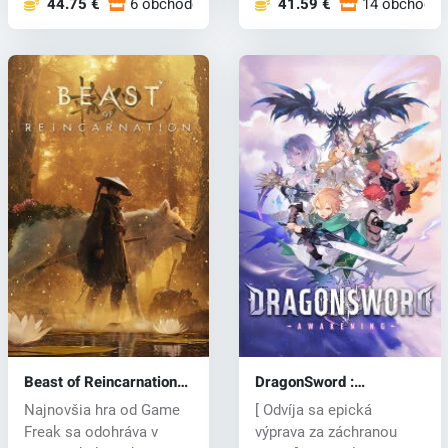
44.75 €
6 obchodoch
41.59 €
14 obchodo
Beast of Reincarnation
DragonSword :
(PC) key
Awakening (PC) key
Najnovšia hra od Game
[ Odvíja sa epická
Freak sa odohráva v
výprava za záchranou