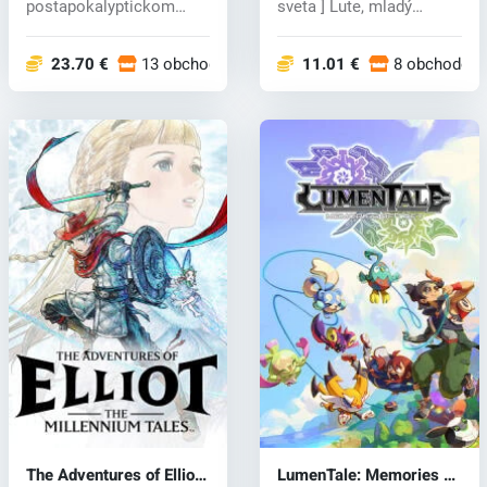
postapokalyptickom
sveta ] Lute, mladý
Japonsku, kde...
dobrodruh na ce...
23.70 €
13 obchodoch
11.01 €
8 obchodoc
The Adventures of Elliot:
LumenTale: Memories of