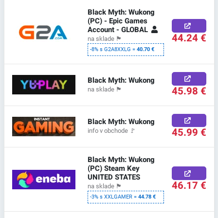
Black Myth: Wukong
(PC) - Epic Games
Account - GLOBAL
44.24 €
na sklade
🏴
-8% s G2A8XXLG =
40.70 €
Black Myth: Wukong
45.98 €
na sklade
🏴
Black Myth: Wukong
45.99 €
info v obchode
🚩
Black Myth: Wukong
(PC) Steam Key
UNITED STATES
46.17 €
na sklade
🏴
-3% s XXLGAMER =
44.78 €