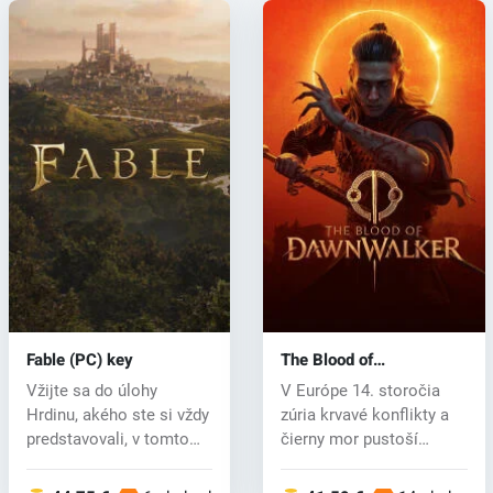
Fable (PC) key
The Blood of
Dawnwalker (PC) key
Vžijte sa do úlohy
V Európe 14. storočia
Hrdinu, akého ste si vždy
zúria krvavé konflikty a
predstavovali, v tomto
čierny mor pustoší
pohlcuj...
preživšíc...