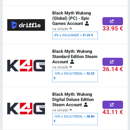
Black Myth Wukong
(Global) (PC) - Epic
Games Account
33.95 €
na sklade
🏴
-8% s XXLGAMER =
31.23 €
Black Myth: Wukong
Standard Edition Steam
Account
36.14 €
na sklade
🏴
-10% s XXLG10DEAL =
32.53
€
Black Myth: Wukong
Digital Deluxe Edition
Steam Account
43.11 €
na sklade
🏴
-10% s XXLG10DEAL =
38.80
€