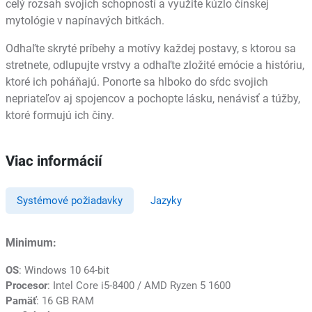
celý rozsah svojich schopností a využite kúzlo čínskej
mytológie v napínavých bitkách.
Odhaľte skryté príbehy a motívy každej postavy, s ktorou sa
stretnete, odlupujte vrstvy a odhaľte zložité emócie a históriu,
ktoré ich poháňajú. Ponorte sa hlboko do sŕdc svojich
nepriateľov aj spojencov a pochopte lásku, nenávisť a túžby,
ktoré formujú ich činy.
Viac informácií
Systémové požiadavky
Jazyky
Minimum:
OS
: Windows 10 64-bit
Procesor
: Intel Core i5-8400 / AMD Ryzen 5 1600
Pamäť
: 16 GB RAM