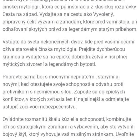
čínskej mytológii, ktorá čerpá inšpiráciu z klasickej rozprávky
Cesta na západ. Vydajte sa na cestu ako Vyvolený,
pripravený čeliť výzvam a záhadám, ktoré pred vami stoja, pri
odhaľovaní skrytých právd za legendárnym starým príbehom.
Vstúpte do sveta nekonečných divov, kde pred vašimi očami
ožíva staroveká čínska mytológia. Prejdite dychberúcou
krajinou a vydajte sa na epické dobrodružstvá v ríši plnej
mýtických stvorení a legendárnych bytostí.
Pripravte sa na boj s mocnými nepriateľmi, starými aj
novými, keď otestujete svoje schopnosti a odvahu proti
protivníkom s nesmiernou silou. Zapojte sa do epických
konfliktov, v ktorých zvíťazia len tí najsilnejší a odmietajte
ustúpiť zoči-voči nebezpečenstvu.
Ovládnite rozmanitú škálu kúziel a schopností, kombinujte
ich so strategickými zbraňami a vybavením, aby ste vytvorili
bojový štýl, ktorý vyhovuje vašim silným stránkam. Uvoľnite