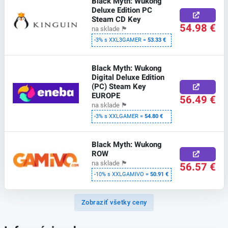
Black Myth: Wukong
Deluxe Edition PC
Steam CD Key
54.98 €
na sklade
🏴
-3% s XXL3GAMER =
53.33 €
Black Myth: Wukong
Digital Deluxe Edition
(PC) Steam Key
EUROPE
56.49 €
na sklade
🏴
-3% s XXLGAMER =
54.80 €
Black Myth: Wukong
ROW
na sklade
🏴
56.57 €
-10% s XXLGAMIVO =
50.91 €
Zobraziť všetky ceny