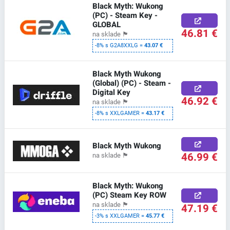
Black Myth: Wukong
(PC) - Steam Key -
GLOBAL
46.81 €
na sklade
🏴
-8% s G2A8XXLG =
43.07 €
Black Myth Wukong
(Global) (PC) - Steam -
Digital Key
46.92 €
na sklade
🏴
-8% s XXLGAMER =
43.17 €
Black Myth Wukong
46.99 €
na sklade
🏴
Black Myth: Wukong
(PC) Steam Key ROW
na sklade
🏴
47.19 €
-3% s XXLGAMER =
45.77 €