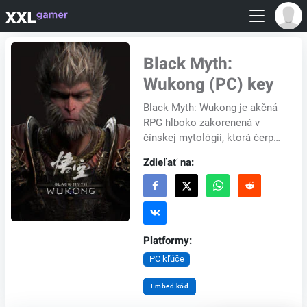
Black Myth:
Wukong (PC) key
Black Myth: Wukong je akčná
RPG hlboko zakorenená v
čínskej mytológii, ktorá čerpá
inšpiráciu z klasickej
Zdieľať na:
rozprávky Cesta na západ.
Vydajte sa na cest...
Platformy:
PC kľúče
Embed kód