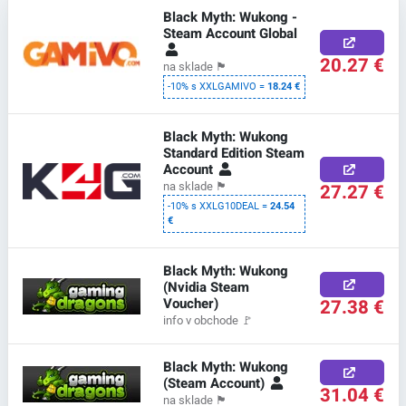
Black Myth: Wukong -
Steam Account Global
20.27 €
na sklade
🏴
-10% s XXLGAMIVO =
18.24 €
Black Myth: Wukong
Standard Edition Steam
Account
27.27 €
na sklade
🏴
-10% s XXLG10DEAL =
24.54
€
Black Myth: Wukong
(Nvidia Steam
Voucher)
27.38 €
info v obchode
🚩
Black Myth: Wukong
(Steam Account)
31.04 €
na sklade
🏴