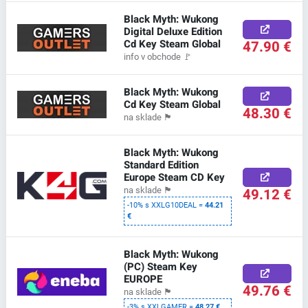
Black Myth: Wukong
Digital Deluxe Edition
Cd Key Steam Global
47.90 €
info v obchode
🚩
Black Myth: Wukong
Cd Key Steam Global
48.30 €
na sklade
🏴
Black Myth: Wukong
Standard Edition
Europe Steam CD Key
49.12 €
na sklade
🏴
-10% s XXLG10DEAL =
44.21
€
Black Myth: Wukong
(PC) Steam Key
EUROPE
49.76 €
na sklade
🏴
-3% s XXLGAMER =
48.27 €