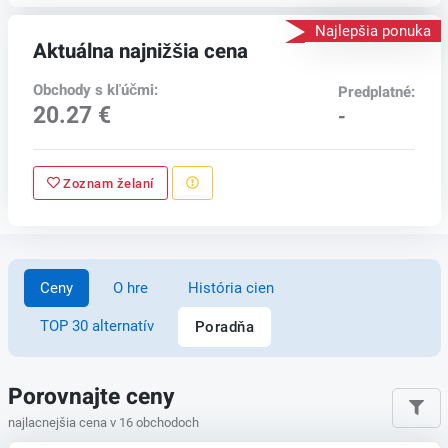
Najlepšia ponuka
Aktuálna najnižšia cena
Obchody s kľúčmi:
Predplatné:
20.27 €
-
Zoznam želaní
Ceny
O hre
História cien
TOP 30 alternatív
Poradňa
Porovnajte ceny
najlacnejšia cena v 16 obchodoch