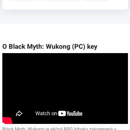
O Black Myth: Wukong (PC) key
Black Myth: Wukong je akčná RPG hlboko zakorenená v