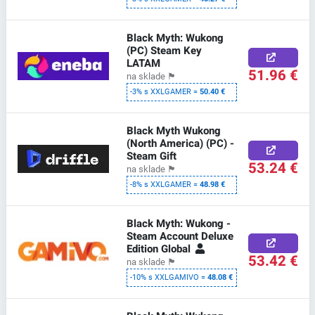
Black Myth: Wukong
(PC) Steam Key
LATAM
51.96 €
na sklade
🏴
-3% s XXLGAMER =
50.40 €
Black Myth Wukong
(North America) (PC) -
Steam Gift
53.24 €
na sklade
🏴
-8% s XXLGAMER =
48.98 €
Black Myth: Wukong -
Steam Account Deluxe
Edition Global
53.42 €
na sklade
🏴
-10% s XXLGAMIVO =
48.08 €