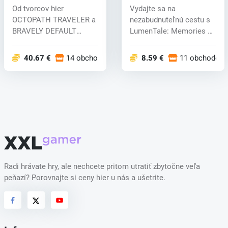
The Millennium Tales
Trey (PC) key
Od tvorcov hier
Vydajte sa na
(PC) key
OCTOPATH TRAVELER a
nezabudnuteľnú cestu s
BRAVELY DEFAULT
LumenTale: Memories of
prichádza akčná RPG
Trey, očarujúco...
hra...
40.67 €
14 obchodoch
8.59 €
11 obchodoch
Radi hrávate hry, ale nechcete pritom utratiť zbytočne veľa
peňazí? Porovnajte si ceny hier u nás a ušetrite.