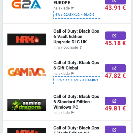
EUROPE
43.91 €
na sklade
🏴
-8% s G2A8XXLG =
40.40 €
Call of Duty: Black Ops
6 Vault Edition
Upgrade DLC UK
45.18 €
info v obchode
🚩
Call of Duty: Black Ops
6 Gift Global
na sklade
🏴
47.82 €
-10% s XXLGAMIVO =
43.04 €
Call of Duty: Black Ops
6 Standard Edition -
Windows PC
49.81 €
na sklade
🏴
Call of Duty: Black Ops