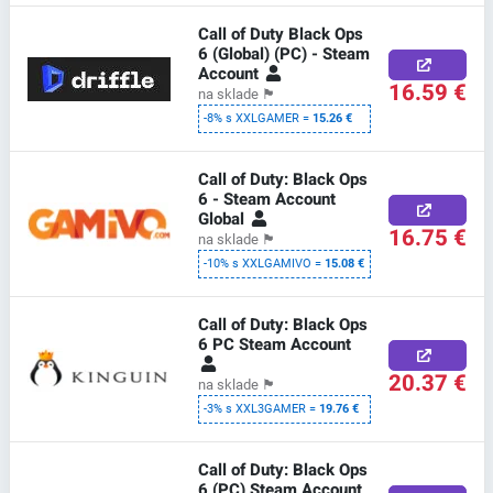
Call of Duty Black Ops
6 (Global) (PC) - Steam
Account
16.59 €
na sklade
🏴
-8% s XXLGAMER =
15.26 €
Call of Duty: Black Ops
6 - Steam Account
Global
16.75 €
na sklade
🏴
-10% s XXLGAMIVO =
15.08 €
Call of Duty: Black Ops
6 PC Steam Account
20.37 €
na sklade
🏴
-3% s XXL3GAMER =
19.76 €
Call of Duty: Black Ops
6 (PC) Steam Account