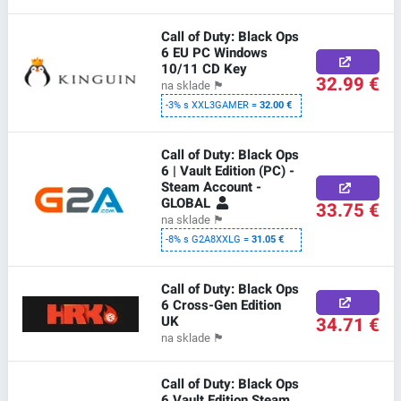
Call of Duty: Black Ops
6 EU PC Windows
10/11 CD Key
32.99 €
na sklade
🏴
-3% s XXL3GAMER =
32.00 €
Call of Duty: Black Ops
6 | Vault Edition (PC) -
Steam Account -
GLOBAL
33.75 €
na sklade
🏴
-8% s G2A8XXLG =
31.05 €
Call of Duty: Black Ops
6 Cross-Gen Edition
UK
34.71 €
na sklade
🏴
Call of Duty: Black Ops
6 Vault Edition Steam