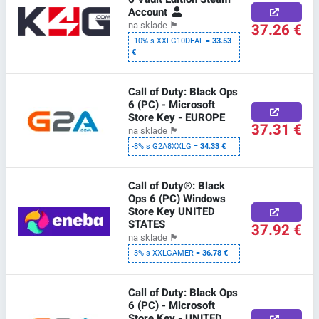
Account
37.26 €
na sklade
🏴
-10% s XXLG10DEAL =
33.53
€
Call of Duty: Black Ops
6 (PC) - Microsoft
Store Key - EUROPE
37.31 €
na sklade
🏴
-8% s G2A8XXLG =
34.33 €
Call of Duty®: Black
Ops 6 (PC) Windows
Store Key UNITED
STATES
37.92 €
na sklade
🏴
-3% s XXLGAMER =
36.78 €
Call of Duty: Black Ops
6 (PC) - Microsoft
Store Key - UNITED