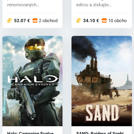
renomovaných
edíciu a získajte
rozprávačov zo štúd...
exkluzívne bonusy:...
52.07 €
2 obchodoch
34.10 €
10 obchodo
Halo: Campaign Evolved
SAND: Raiders of Sophie