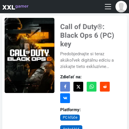
Call of Duty®:
Black Ops 6 (PC)
key
Predobjednajte si teraz
akúkoľvek digitálnu edíciu a
získajte tieto exkluzívne
výhody: Včasný prístup k
Zdieľať na:
otvorenej beta verzii*, balíku
Woods Operator...
Platformy:
PC kľúče
Embed kód