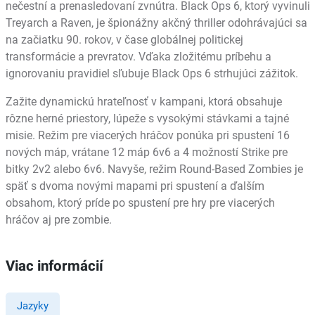
nečestní a prenasledovaní zvnútra. Black Ops 6, ktorý vyvinuli
Treyarch a Raven, je špionážny akčný thriller odohrávajúci sa
na začiatku 90. rokov, v čase globálnej politickej
transformácie a prevratov. Vďaka zložitému príbehu a
ignorovaniu pravidiel sľubuje Black Ops 6 strhujúci zážitok.
Zažite dynamickú hrateľnosť v kampani, ktorá obsahuje
rôzne herné priestory, lúpeže s vysokými stávkami a tajné
misie. Režim pre viacerých hráčov ponúka pri spustení 16
nových máp, vrátane 12 máp 6v6 a 4 možností Strike pre
bitky 2v2 alebo 6v6. Navyše, režim Round-Based Zombies je
späť s dvoma novými mapami pri spustení a ďalším
obsahom, ktorý príde po spustení pre hry pre viacerých
hráčov aj pre zombie.
Viac informácií
Jazyky