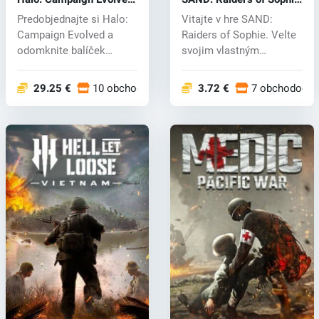
(PC) key
(PC) key
Predobjednajte si Halo:
Vitajte v hre SAND:
Campaign Evolved a
Raiders of Sophie. Velte
odomknite balíček
svojim vlastným
Foundry Armory...
vojnovým stroj...
29.25 €
10 obchodoch
3.72 €
7 obchodoch