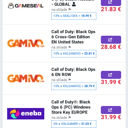
- GLOBAL
21.83 €
na sklade
🏴
-13% s SEAL13XX =
18.99 €
Call of Duty: Black Ops
6 Cross-Gen Edition
EN United States
28.68 €
na sklade
🏴
-10% s XXLGAMIVO =
25.81 €
Call of Duty: Black Ops
6 EN ROW
na sklade
🏴
31.99 €
-10% s XXLGAMIVO =
28.79 €
Call of Duty®: Black
Ops 6 (PC) Windows
Store Key EUROPE
31.99 €
na sklade
🏴
-3% s XXLGAMER =
31.03 €