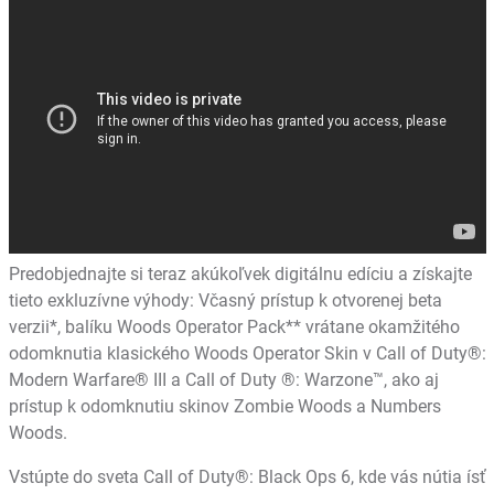
Predobjednajte si teraz akúkoľvek digitálnu edíciu a získajte
tieto exkluzívne výhody: Včasný prístup k otvorenej beta
verzii*, balíku Woods Operator Pack** vrátane okamžitého
odomknutia klasického Woods Operator Skin v Call of Duty®:
Modern Warfare® III a Call of Duty ®: Warzone™, ako aj
prístup k odomknutiu skinov Zombie Woods a Numbers
Woods.
Vstúpte do sveta Call of Duty®: Black Ops 6, kde vás nútia ísť