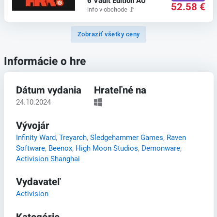
6 Vault Edition AU
52.58 €
info v obchode
🚩
Zobraziť všetky ceny
Informácie o hre
Dátum vydania
Hrateľné na
24.10.2024
Vývojár
Infinity Ward
,
Treyarch
,
Sledgehammer Games
,
Raven
Software
,
Beenox
,
High Moon Studios
,
Demonware
,
Activision Shanghai
Vydavateľ
Activision