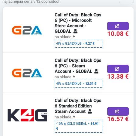
najlacnejšia cena v 12 obchodoch
Call of Duty: Black Ops
6 (PC) - Microsoft
Store Account -
GLOBAL
10.08 €
na sklade
🏴
-8% s G2A8XXLG =
9.27 €
Call of Duty: Black Ops
6 (PC) - Steam
Account - GLOBAL
13.38 €
na sklade
🏴
-8% s G2A8XXLG =
12.31 €
Call of Duty: Black Ops
6 Standard Edition
Steam Account
16.57 €
na sklade
🏴
-10% s XXLG10DEAL =
14.91
€