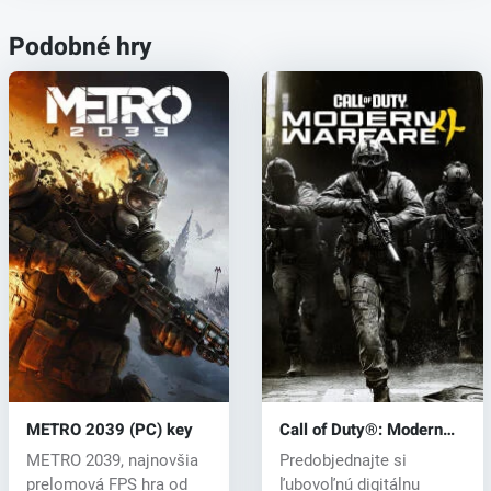
Podobné hry
METRO 2039 (PC) key
Call of Duty®: Modern
Warfare® 4 (PC) key
METRO 2039, najnovšia
Predobjednajte si
prelomová FPS hra od
ľubovoľnú digitálnu