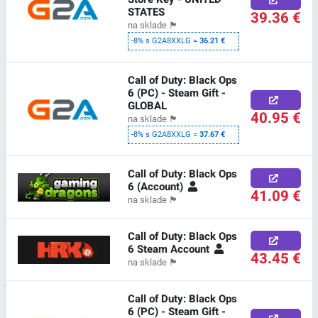
STATES
39.36 €
na sklade
🏴
-8% s G2A8XXLG =
36.21 €
Call of Duty: Black Ops
6 (PC) - Steam Gift -
GLOBAL
40.95 €
na sklade
🏴
-8% s G2A8XXLG =
37.67 €
Call of Duty: Black Ops
6 (Account)
41.09 €
na sklade
🏴
Call of Duty: Black Ops
6 Steam Account
43.45 €
na sklade
🏴
Call of Duty: Black Ops
6 (PC) - Steam Gift -