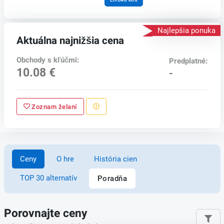
Najlepšia ponuka
Aktuálna najnižšia cena
Obchody s kľúčmi:
Predplatné:
10.08 €
-
Zoznam želaní
Ceny
O hre
História cien
TOP 30 alternatív
Poradňa
Porovnajte ceny