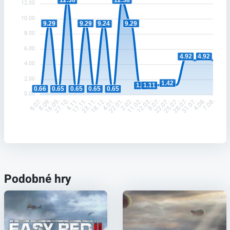
12.00
10.00
9.29
9.29
9.29
9.24
8.00
6.00
4.92
4.92
4.00
2.00
1.42
1.11
1.1
0.66
0.65
0.65
0.65
0.65
0.00
8.09.
16.09.
27.10.
4.11.
17.11.
23.11.
18.12.
4.01.
22.01.
2.02.
11.02.
12.03.
8.07.
22.07.
25.07.
28.07.
31.07.
4.08.
6.07.
7.08.
Podobné hry