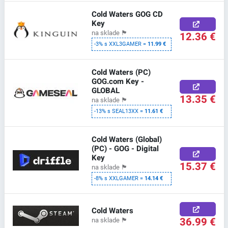
Cold Waters GOG CD
Key
na sklade
🏴
12.36 €
-3% s XXL3GAMER =
11.99 €
Cold Waters (PC)
GOG.com Key -
GLOBAL
13.35 €
na sklade
🏴
-13% s SEAL13XX =
11.61 €
Cold Waters (Global)
(PC) - GOG - Digital
Key
15.37 €
na sklade
🏴
-8% s XXLGAMER =
14.14 €
Cold Waters
36.99 €
na sklade
🏴