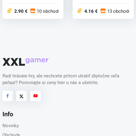
decembr...
kde med...
2.90 €
10 obchodoch
4.16 €
13 obchodoch
Radi hrávate hry, ale nechcete pritom utratiť zbytočne veľa
peňazí? Porovnajte si ceny hier u nás a ušetrite.
Info
Novinky
Obchody