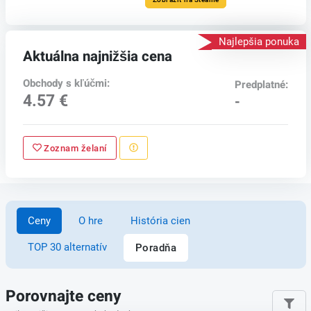
Najlepšia ponuka
Aktuálna najnižšia cena
Obchody s kľúčmi:
Predplatné:
4.57 €
-
Zoznam želaní
Ceny
O hre
História cien
TOP 30 alternatív
Poradňa
Porovnajte ceny