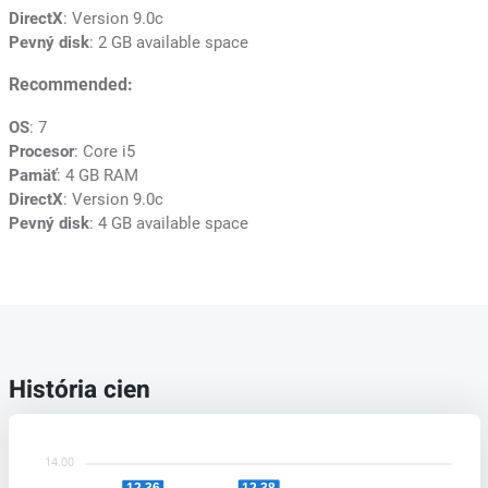
DirectX
: Version 9.0c
Pevný disk
: 2 GB available space
Recommended:
OS
: 7
Procesor
: Core i5
Pamäť
: 4 GB RAM
DirectX
: Version 9.0c
Pevný disk
: 4 GB available space
História cien
14.00
12.38
12.36