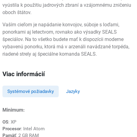
vyústila k použitiu jadrových zbraní a vzájomnému zničeniu
oboch štátov.
Vaším cieľom je napádanie konvojov, súboje s loďami,
ponorkami aj letectvom, rovnako ako výsadky SEALS
špeciálov. Na to všetko budete mať k dispozícii moderne
vybavenú ponorku, ktorá má v arzenáli navádzané torpéda,
riadené strely aj špeciálne komanda SEALS.
Viac informácií
Systémové požiadavky
Jazyky
Minimum:
OS
: XP
Procesor
: Intel Atom
Pamäť
: 2 GB RAM