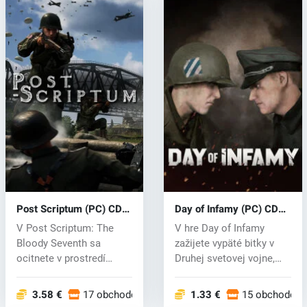
Post Scriptum (PC) CD
Day of Infamy (PC) CD
key
key
V Post Scriptum: The
V hre Day of Infamy
Bloody Seventh sa
zažijete vypäté bitky v
ocitnete v prostredí
Druhej svetovej vojne,
druhej svetovej...
kde bude...
3.58 €
17 obchodoch
1.33 €
15 obchodoch