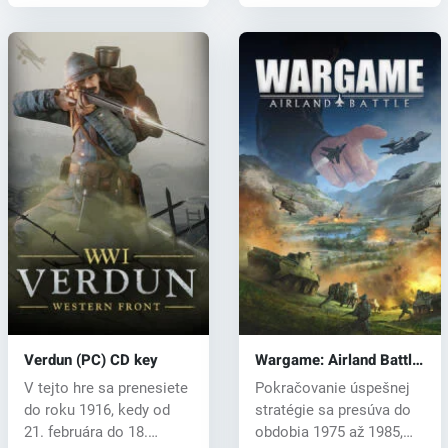
Verdun (PC) CD key
Wargame: Airland Battle
(PC) CD key
V tejto hre sa prenesiete
Pokračovanie úspešnej
do roku 1916, kedy od
stratégie sa presúva do
21. februára do 18.
obdobia 1975 až 1985,