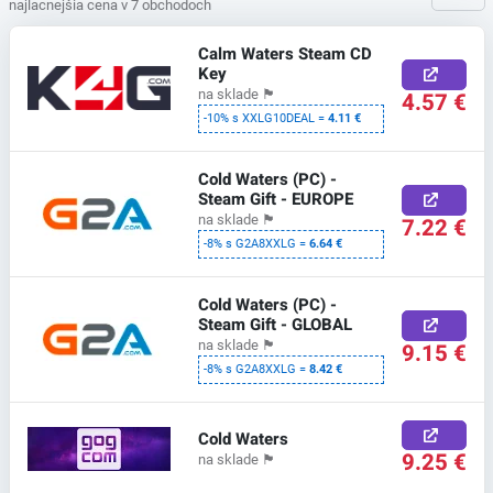
najlacnejšia cena v 7 obchodoch
Calm Waters Steam CD
Key
na sklade
🏴
4.57 €
-10% s XXLG10DEAL =
4.11 €
Cold Waters (PC) -
Steam Gift - EUROPE
na sklade
🏴
7.22 €
-8% s G2A8XXLG =
6.64 €
Cold Waters (PC) -
Steam Gift - GLOBAL
na sklade
🏴
9.15 €
-8% s G2A8XXLG =
8.42 €
Cold Waters
9.25 €
na sklade
🏴