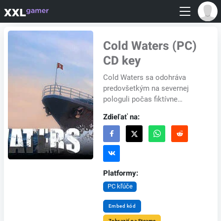
Cold Waters (PC)
CD key
Cold Waters sa odohráva
predovšetkým na severnej
pologuli počas fiktívne
eskalácie krízy v rámci
Zdieľať na:
prebiehajúcej studenej vojny.
USA zachytili Sovietsku...
Platformy:
PC kľúče
Embed kód
Zobraziť na Steame