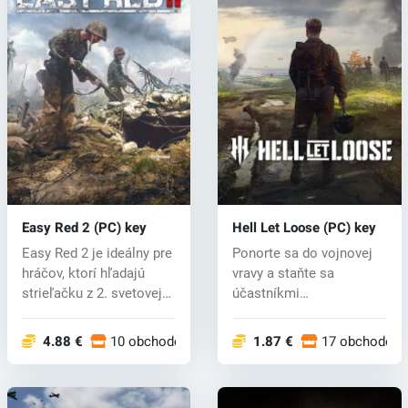
Easy Red 2 (PC) key
Hell Let Loose (PC) key
Easy Red 2 je ideálny pre
Ponorte sa do vojnovej
hráčov, ktorí hľadajú
vravy a staňte sa
strieľačku z 2. svetovej
účastníkmi
vo...
najlegendárnejších
konf...
4.88 €
10 obchodoch
1.87 €
17 obchodoch