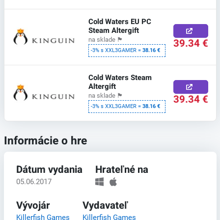
Cold Waters EU PC
Steam Altergift
na sklade
🏴
39.34 €
-3% s XXL3GAMER =
38.16 €
Cold Waters Steam
Altergift
na sklade
🏴
39.34 €
-3% s XXL3GAMER =
38.16 €
Informácie o hre
Dátum vydania
Hrateľné na
05.06.2017
Vývojár
Vydavateľ
Killerfish Games
Killerfish Games