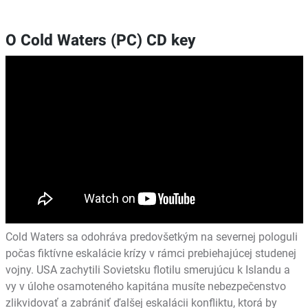
O Cold Waters (PC) CD key
Cold Waters sa odohráva predovšetkým na severnej pologuli
počas fiktívne eskalácie krízy v rámci prebiehajúcej studenej
vojny. USA zachytili Sovietsku flotilu smerujúcu k Islandu a
vy v úlohe osamoteného kapitána musíte nebezpečenstvo
zlikvidovať a zabrániť ďalšej eskalácii konfliktu, ktorá by