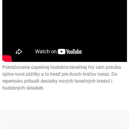
Pokračovanie úspešnej hudobno-tanečnej hry vám ponúka
úplne nové zážitky a to hneď pre dvoch hráčov naraz. Do
repertoáru pribudli desiatky nových tanečných kreácií i
hudobných skladieb.