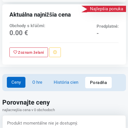
Najlepšia ponuka
Aktuálna najnižšia cena
Obchody s kľúčmi:
Predplatné:
0.00 €
-
Zoznam želaní
Ceny
O hre
História cien
Poradňa
Porovnajte ceny
najlacnejšia cena v 0 obchodoch
Produkt momentálne nie je dostupný.