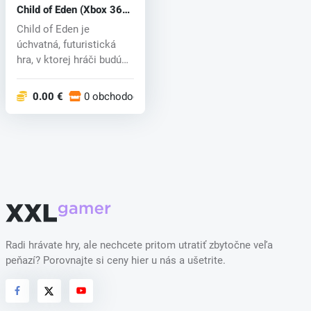
Child of Eden (Xbox 360)
key
Child of Eden je
úchvatná, futuristická
hra, v ktorej hráči budú
vyslaní sp...
0.00 €
0 obchodoch
Radi hrávate hry, ale nechcete pritom utratiť zbytočne veľa
peňazí? Porovnajte si ceny hier u nás a ušetrite.