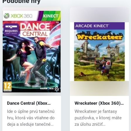
Podobné hry
Dance Central (Xbox
Wreckateer (Xbox 360)
360) key
key
Ide o úplne prvú tanečnú
Wreckateer je fantasy
hru, ktorá vás vtiahne do
puzzlovka, v ktorej máte
deja a sleduje tanečné
za úlohu zničiť
p...
nepriateľský...