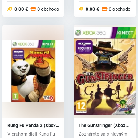
0.00 €
0 obchodoch
0.00 €
0 obchodoch
Kung Fu Panda 2 (Xbox
The Gunstringer (Xbox
360) key
360) key
V druhom dieli Kung Fu
Zoznámte sa s hlavným