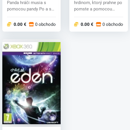
Panda hráči musia s
hrdinom, ktorý prahne po
pomocou pandy Po a so
pomste a pomocou
zúrivou pä...
senzoru ovl...
0.00 €
0 obchodoch
0.00 €
0 obchodoch