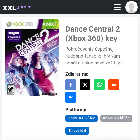
Dance Central 2
(Xbox 360) key
Pokračovanie úspešnej
hudobno-tanečnej hry vám
ponúka úplne nové zážitky a
to hneď pre dvoch hráčov
Zdieľať na:
naraz. Do repertoáru pribudli
desiatky nových tane...
Platformy:
Xbox 360 kľúče
Xbox 360 kľúče
Embed kód