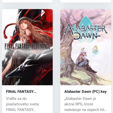
FINAL FANTASY
Alabaster Dawn (PC) key
RESONANCE (PC) key
Vráťte sa do
„Alabaster Dawn je
pixelartového sveta
akčné RPG, ktoré
FINAL FANTASY,
nadväzuje na úspech hitu