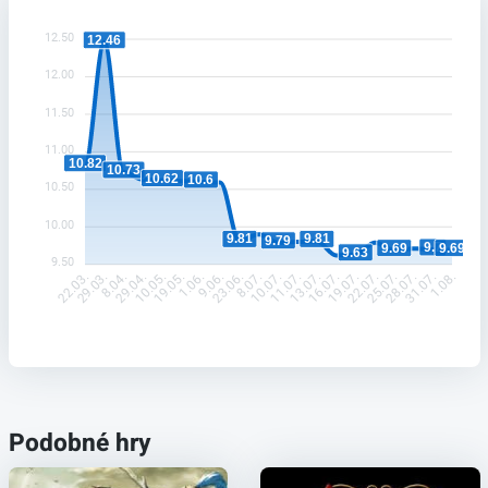
12.50
12.46
12.00
11.50
11.00
10.82
10.73
10.62
10.6
10.50
10.00
9.81
9.81
9.79
9.7
9.69
9.69
9.63
9.50
29.03.
8.04.
29.04.
10.05.
19.05.
1.06.
9.06.
23.06.
8.07.
10.07.
11.07.
13.07.
16.07.
19.07.
22.07.
25.07.
28.07.
31.07.
22.03.
1.08.
Podobné hry