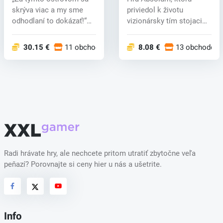
skrýva viac a my sme
priviedol k životu
odhodlaní to dokázať!“
vizionársky tím stojaci
Vydajte s...
za prepracova...
30.15 €
11 obchodoch
8.08 €
13 obchodoch
Radi hrávate hry, ale nechcete pritom utratiť zbytočne veľa
peňazí? Porovnajte si ceny hier u nás a ušetrite.
Info