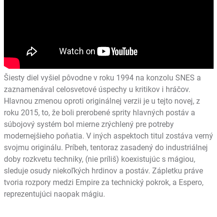
Šiesty diel vyšiel pôvodne v roku 1994 na konzolu SNES a
zaznamenával celosvetové úspechy u kritikov i hráčov.
Hlavnou zmenou oproti originálnej verzii je u tejto novej, z
roku 2015, to, že boli prerobené sprity hlavných postáv a
súbojový systém bol mierne zrýchlený pre potreby
modernejšieho poňatia. V iných aspektoch titul zostáva verný
svojmu originálu. Príbeh, tentoraz zasadený do industriálnej
doby rozkvetu techniky, (nie príliš) koexistujúc s mágiou,
sleduje osudy niekoľkých hrdinov a postáv. Zápletku práve
tvoria rozpory medzi Empire za technický pokrok, a Espero,
reprezentujúci naopak mágiu.