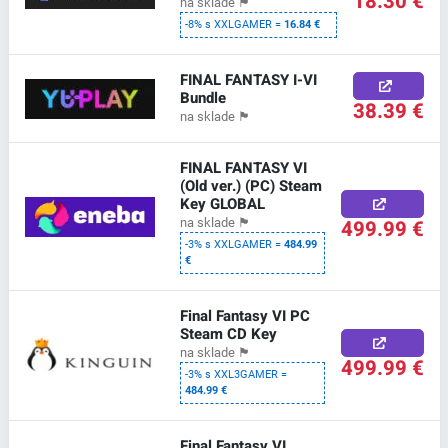
18.30 €
na sklade
🏴
-8% s XXLGAMER =
16.84 €
FINAL FANTASY I-VI
Bundle
38.39 €
na sklade
🏴
FINAL FANTASY VI
(Old ver.) (PC) Steam
Key GLOBAL
499.99 €
na sklade
🏴
-3% s XXLGAMER =
484.99
€
Final Fantasy VI PC
Steam CD Key
na sklade
🏴
499.99 €
-3% s XXL3GAMER =
484.99 €
Final Fantasy VI