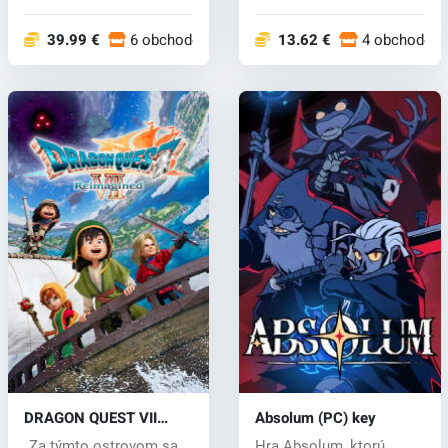
prepracovaného z jeho
CrossCode od R...
klasi...
39.99 €
6 obchodoch
13.62 €
4 obchodoc
DRAGON QUEST VII
Absolum (PC) key
Reimagined (PC) key
„Za týmto ostrovom sa
Hra Absolum, ktorú