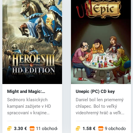
Might and Magic:
Unepic (PC) CD key
Heroes III HD (PC) CD
Sedmoro klasických
Daniel bol len priemerný
key
kampaní zažijete v HD
chlapec. Bol to veľký
spracovaní v krajine
videohrerný hráč a veľký
Erathii, kde...
fan...
3.30 €
11 obchodoch
1.58 €
9 obchodoch