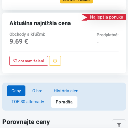
Najlepšia ponuka
Aktuálna najnižšia cena
Obchody s kľúčmi:
Predplatné:
9.69 €
-
Zoznam želaní
Ceny
O hre
História cien
TOP 30 alternatív
Poradňa
Porovnajte ceny