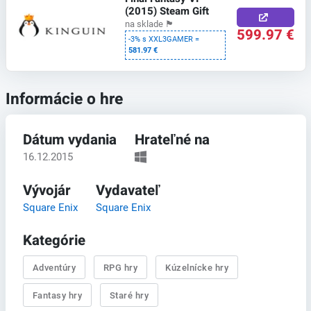
(2015) Steam Gift
na sklade
🏴
599.97 €
-3% s XXL3GAMER =
581.97 €
Informácie o hre
Dátum vydania
Hrateľné na
16.12.2015
Vývojár
Vydavateľ
Square Enix
Square Enix
Kategórie
Adventúry
RPG hry
Kúzelnícke hry
Fantasy hry
Staré hry