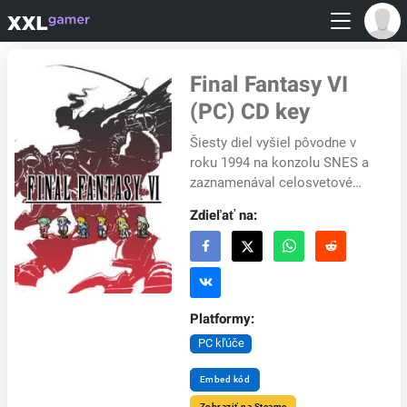
Final Fantasy VI
(PC) CD key
Šiesty diel vyšiel pôvodne v
roku 1994 na konzolu SNES a
zaznamenával celosvetové
úspechy u kritikov i hráčov.
Zdieľať na:
Hlavnou zmenou oproti
originálnej verzi...
Platformy:
PC kľúče
Embed kód
Zobraziť na Steame