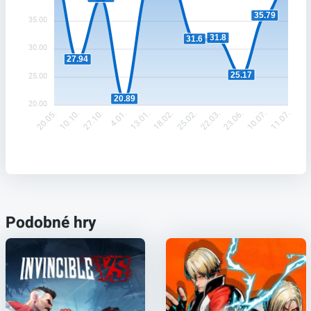
35.79
35.00
31.8
31.6
30.00
27.94
25.17
25.00
20.89
20.00
10.10.
27.10.
4.01.
13.01.
25.02.
22.03.
23.06.
10.07.
20.05.
18.02.
11.07.
Podobné hry