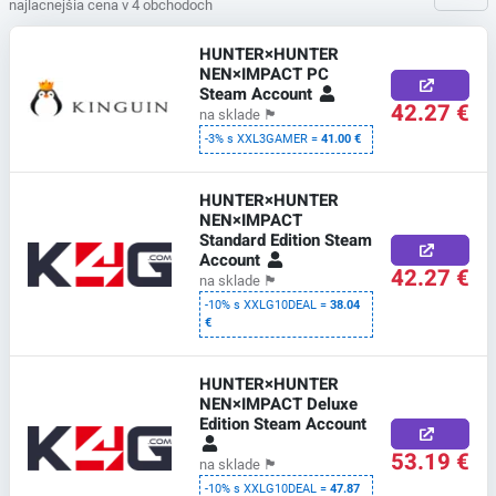
najlacnejšia cena v 4 obchodoch
HUNTER×HUNTER
NEN×IMPACT PC
Steam Account
42.27 €
na sklade
🏴
-3% s XXL3GAMER =
41.00 €
HUNTER×HUNTER
NEN×IMPACT
Standard Edition Steam
Account
42.27 €
na sklade
🏴
-10% s XXLG10DEAL =
38.04
€
HUNTER×HUNTER
NEN×IMPACT Deluxe
Edition Steam Account
53.19 €
na sklade
🏴
-10% s XXLG10DEAL =
47.87