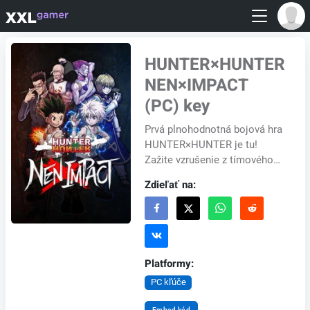
HUNTER×HUNTER
NEN×IMPACT
(PC) key
Prvá plnohodnotná bojová hra
HUNTER×HUNTER je tu!
Zažite vzrušenie z tímového
súboja Nen Ability 3v3, ktorý
Zdieľať na:
odráža akciu anime „HUNTER
x HUNTER“. Zost...
Platformy:
PC kľúče
Embed kód