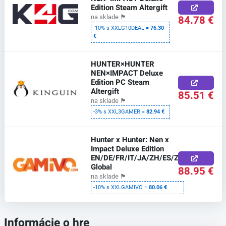
Edition Steam Altergift
84.78 €
na sklade
🏴
-10% s XXLG10DEAL =
76.30
€
HUNTER×HUNTER
NEN×IMPACT Deluxe
Edition PC Steam
Altergift
85.51 €
na sklade
🏴
-3% s XXL3GAMER =
82.94 €
Hunter x Hunter: Nen x
Impact Deluxe Edition
EN/DE/FR/IT/JA/ZH/ES/ZH
Global
88.95 €
na sklade
🏴
-10% s XXLGAMIVO =
80.06 €
Informácie o hre