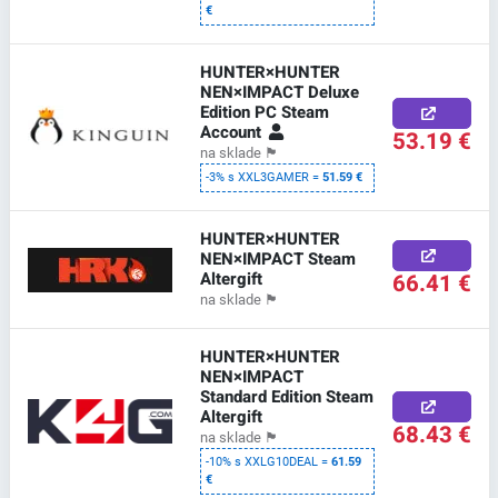
€
HUNTER×HUNTER
NEN×IMPACT Deluxe
Edition PC Steam
Account
53.19 €
na sklade
🏴
-3% s XXL3GAMER =
51.59 €
HUNTER×HUNTER
NEN×IMPACT Steam
Altergift
66.41 €
na sklade
🏴
HUNTER×HUNTER
NEN×IMPACT
Standard Edition Steam
Altergift
68.43 €
na sklade
🏴
-10% s XXLG10DEAL =
61.59
€