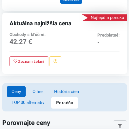
Najlepšia ponuka
Aktuálna najnižšia cena
Obchody s kľúčmi:
Predplatné:
42.27 €
-
Zoznam želaní
Ceny
O hre
História cien
TOP 30 alternatív
Poradňa
Porovnajte ceny