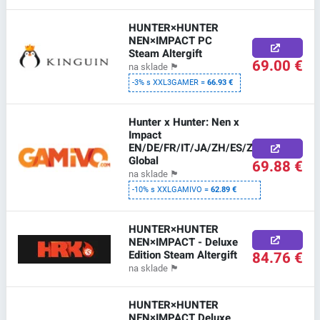
HUNTER×HUNTER
NEN×IMPACT PC
Steam Altergift
69.00 €
na sklade
🏴
-3% s XXL3GAMER =
66.93 €
Hunter x Hunter: Nen x
Impact
EN/DE/FR/IT/JA/ZH/ES/ZH
Global
69.88 €
na sklade
🏴
-10% s XXLGAMIVO =
62.89 €
HUNTER×HUNTER
NEN×IMPACT - Deluxe
Edition Steam Altergift
84.76 €
na sklade
🏴
HUNTER×HUNTER
NEN×IMPACT Deluxe