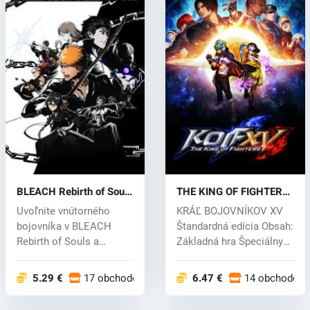
BLEACH Rebirth of Souls
THE KING OF FIGHTERS
(PC) key
XV (PC) key
Uvoľnite vnútorného
KRÁĽ BOJOVNÍKOV XV
bojovníka v BLEACH
Štandardná edícia Obsah:
Rebirth of Souls a
Základná hra Špeciálny
zmeňte svoj osud!...
bonus:...
5.29 €
17 obchodoch
6.47 €
14 obchodoch