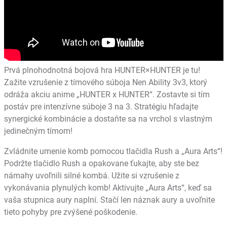
Prvá plnohodnotná bojová hra HUNTER×HUNTER je tu!
Zažite vzrušenie z tímového súboja Nen Ability 3v3, ktorý
odráža akciu anime „HUNTER x HUNTER“. Zostavte si tím
postáv pre intenzívne súboje 3 na 3. Stratégiu hľadajte
synergické kombinácie a dostaňte sa na vrchol s vlastným
jedinečným tímom!
Zvládnite umenie komb pomocou tlačidla Rush a „Aura Arts“!
Podržte tlačidlo Rush a opakovane ťukajte, aby ste bez
námahy uvoľnili silné kombá. Užite si vzrušenie z
vykonávania plynulých komb! Aktivujte „Aura Arts“, keď sa
vaša stupnica aury naplní. Stačí len náznak aury a uvoľnite
tieto pohyby pre zvýšené poškodenie.