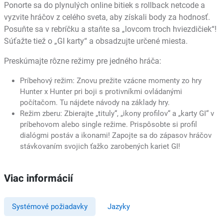
Ponorte sa do plynulých online bitiek s rollback netcode a
vyzvite hráčov z celého sveta, aby získali body za hodnosť.
Posuňte sa v rebríčku a staňte sa „lovcom troch hviezdičiek“!
Súťažte tiež o „GI karty“ a obsadzujte určené miesta.
Preskúmajte rôzne režimy pre jedného hráča:
Príbehový režim: Znovu prežite vzácne momenty zo hry
Hunter x Hunter pri boji s protivníkmi ovládanými
počítačom. Tu nájdete návody na základy hry.
Režim zberu: Zbierajte „tituly“, „ikony profilov“ a „karty GI“ v
príbehovom alebo single režime. Prispôsobte si profil
dialógmi postáv a ikonami! Zapojte sa do zápasov hráčov
stávkovaním svojich ťažko zarobených kariet GI!
Viac informácií
Systémové požiadavky
Jazyky