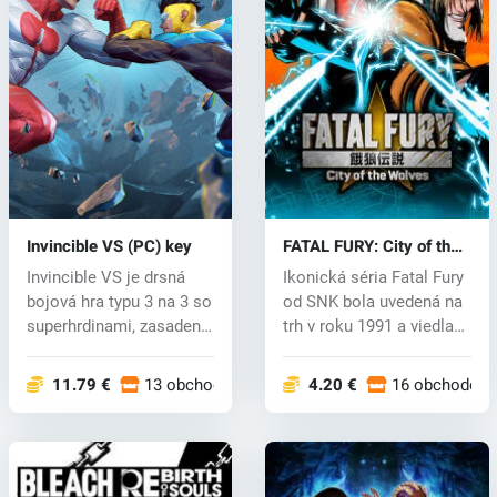
Invincible VS (PC) key
FATAL FURY: City of the
Wolves (PC) key
Invincible VS je drsná
Ikonická séria Fatal Fury
bojová hra typu 3 na 3 so
od SNK bola uvedená na
superhrdinami, zasadená
trh v roku 1991 a viedla
do...
k...
11.79 €
13 obchodoch
4.20 €
16 obchodoch