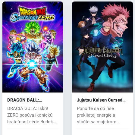
DRAGON BALL:
Jujutsu Kaisen Cursed
Sparking! ZERO (PC) key
Clash (PC) key
DRAČIA GUĽA: Iskrí!
Ponorte sa do ríše
ZERO posúva ikonickú
prekliatej energie a
hrateľnosť série Budokai
staňte sa majstrom
Tenkaichi...
Jujutsu spolu s...