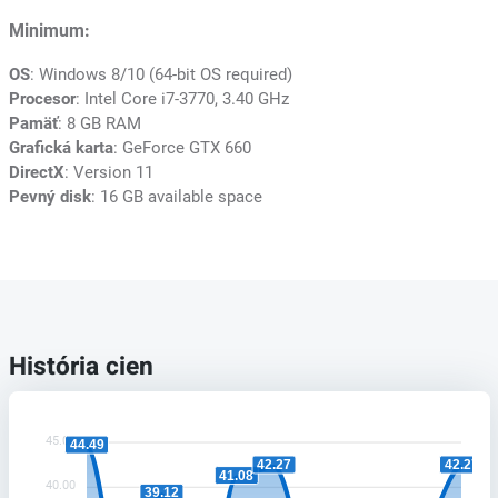
Minimum:
OS
: Windows 8/10 (64-bit OS required)
Procesor
: Intel Core i7-3770, 3.40 GHz
Pamäť
: 8 GB RAM
Grafická karta
: GeForce GTX 660
DirectX
: Version 11
Pevný disk
: 16 GB available space
História cien
45.00
44.49
42.27
42.27
41.08
40.00
39.12