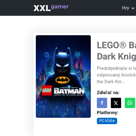
Hry
LEGO® Ba
Dark Knig
Predobjednajte si t
inšpirovaný ikoni
the Dark Kni...
Zdieľať na:
Platformy:
PC kľúče