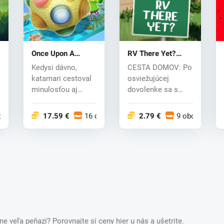
Once Upon A
RV There Yet?
KATAMARI (PC)
(PC) key
Kedysi dávno,
CESTA DOMOV: Po
key
katamari cestoval
osviežujúcej
minulosťou aj
dovolenke sa s
prítomnosťou. V
priateľmi musíte na
tomto nadčaso...
spiatočnej...
chodoch
17.59 €
16 obchodoch
2.79 €
9 obchodoch
ne veľa peňazí? Porovnajte si ceny hier u nás a ušetrite.