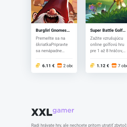
Burglin' Gnomes
Super Battle Golf
(PC) key
(PC) key
Premeňte sa na
Zažite vzrušujúcu
škriatkaPripravte
online golfovú hru
sa nenápadne
pre 1 až 8 hráčov,
vniknúť do domov
kde všetci
nič netušiac...
súťažia...
6.11 €
2 obchodoch
1.12 €
7 ob
Radi hrávate hry, ale nechcete pritom utratiť zbytoč