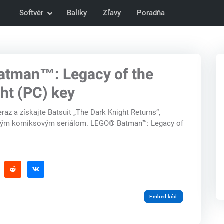
Softvér
Balíky
Zľavy
Poradňa
tman™: Legacy of the
ht (PC) key
eraz a získajte Batsuit „The Dark Knight Returns“,
ckým komiksovým seriálom. LEGO® Batman™: Legacy of
Embed kód