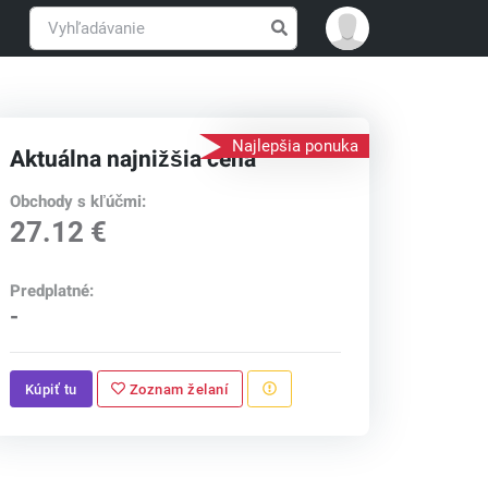
Najlepšia ponuka
Aktuálna najnižšia cena
Obchody s kľúčmi:
27.12 €
Predplatné:
-
Kúpiť tu
Zoznam želaní