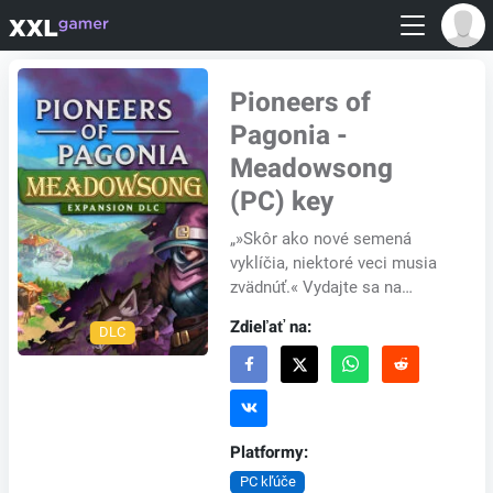
Pioneers of
Pagonia -
Meadowsong
(PC) key
„»Skôr ako nové semená
vyklíčia, niektoré veci musia
zvädnúť.« Vydajte sa na
pútavú cestu po ostrove
Zdieľať na:
DLC
»Meadowsong«. Kedysi známy
svojím prosperujúcim p...
Platformy:
PC kľúče