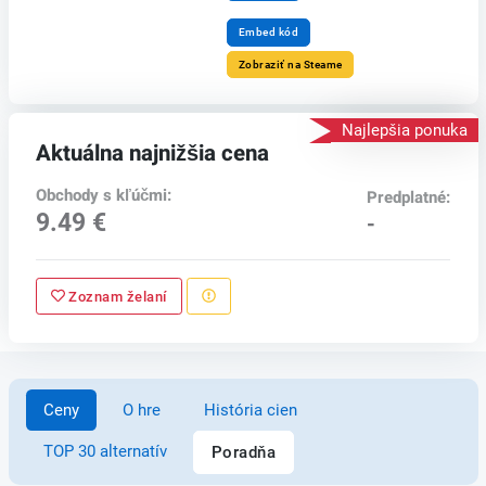
Embed kód
Zobraziť na Steame
Najlepšia ponuka
Aktuálna najnižšia cena
Obchody s kľúčmi:
Predplatné:
9.49 €
-
Zoznam želaní
Ceny
O hre
História cien
TOP 30 alternatív
Poradňa