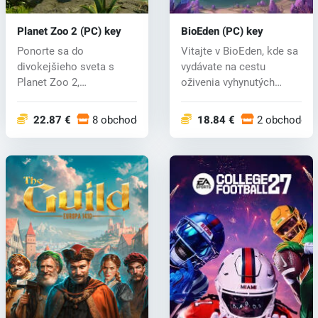
Planet Zoo 2 (PC) key
BioEden (PC) key
Ponorte sa do
Vitajte v BioEden, kde sa
divokejšieho sveta s
vydávate na cestu
Planet Zoo 2,
oživenia vyhynutých
vzrušujúcim
zvierat v ú...
pokračovaním o...
22.87 €
8 obchodoch
18.84 €
2 obchodoc