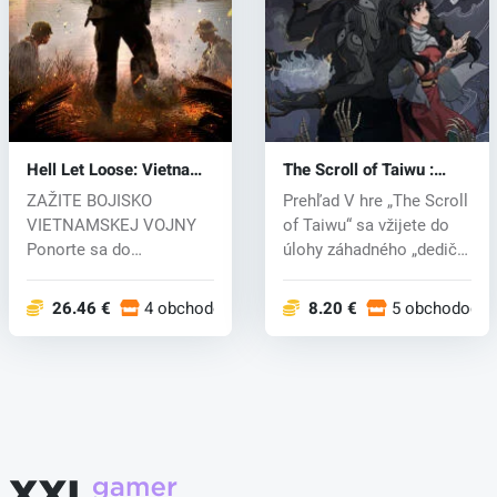
Hell Let Loose: Vietnam
The Scroll of Taiwu :
(PC) key
Beyond The Dome (PC)
ZAŽITE BOJISKO
Prehľad V hre „The Scroll
key
VIETNAMSKEJ VOJNY
of Taiwu“ sa vžijete do
Ponorte sa do
úlohy záhadného „dediča
intenzívneho konfliktu
k...
vietn...
26.46 €
4 obchodoch
8.20 €
5 obchodoch