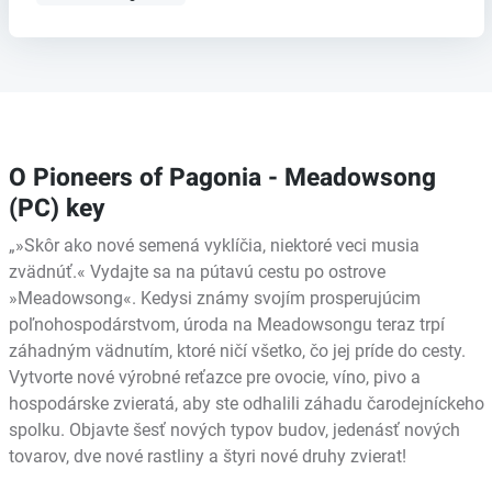
O Pioneers of Pagonia - Meadowsong
(PC) key
„»Skôr ako nové semená vyklíčia, niektoré veci musia
zvädnúť.« Vydajte sa na pútavú cestu po ostrove
»Meadowsong«. Kedysi známy svojím prosperujúcim
poľnohospodárstvom, úroda na Meadowsongu teraz trpí
záhadným vädnutím, ktoré ničí všetko, čo jej príde do cesty.
Vytvorte nové výrobné reťazce pre ovocie, víno, pivo a
hospodárske zvieratá, aby ste odhalili záhadu čarodejníckeho
spolku. Objavte šesť nových typov budov, jedenásť nových
tovarov, dve nové rastliny a štyri nové druhy zvierat!