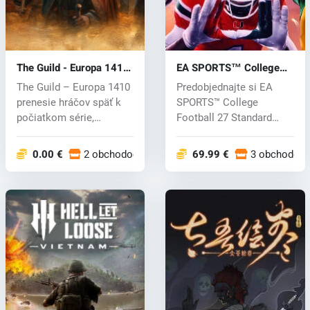
The Guild - Europa 1410
EA SPORTS™ College
(PC) key
Football 27 (PC) key
The Guild – Europa 1410
Predobjednajte si EA
prenesie hráčov späť k
SPORTS™ College
počiatkom série,
Football 27 Standard
inšpirovaný...
Edition a získajt...
0.00 €
2 obchodoch
69.99 €
3 obchodoc