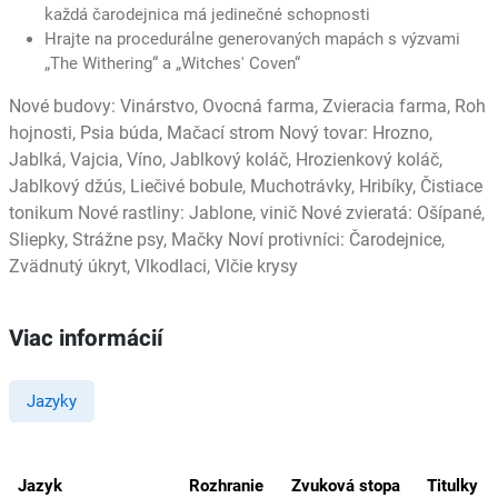
každá čarodejnica má jedinečné schopnosti
Hrajte na procedurálne generovaných mapách s výzvami
„The Withering“ a „Witches' Coven“
Nové budovy: Vinárstvo, Ovocná farma, Zvieracia farma, Roh
hojnosti, Psia búda, Mačací strom Nový tovar: Hrozno,
Jablká, Vajcia, Víno, Jablkový koláč, Hrozienkový koláč,
Jablkový džús, Liečivé bobule, Muchotrávky, Hribíky, Čistiace
tonikum Nové rastliny: Jablone, vinič Nové zvieratá: Ošípané,
Sliepky, Strážne psy, Mačky Noví protivníci: Čarodejnice,
Zvädnutý úkryt, Vlkodlaci, Vlčie krysy
Viac informácií
Jazyky
Jazyk
Rozhranie
Zvuková stopa
Titulky