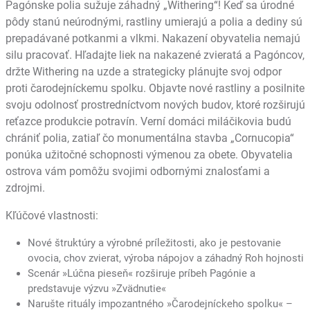
Pagónske polia sužuje záhadný „Withering“! Keď sa úrodné
pôdy stanú neúrodnými, rastliny umierajú a polia a dediny sú
prepadávané potkanmi a vlkmi. Nakazení obyvatelia nemajú
silu pracovať. Hľadajte liek na nakazené zvieratá a Pagóncov,
držte Withering na uzde a strategicky plánujte svoj odpor
proti čarodejníckemu spolku. Objavte nové rastliny a posilnite
svoju odolnosť prostredníctvom nových budov, ktoré rozširujú
reťazce produkcie potravín. Verní domáci miláčikovia budú
chrániť polia, zatiaľ čo monumentálna stavba „Cornucopia“
ponúka užitočné schopnosti výmenou za obete. Obyvatelia
ostrova vám pomôžu svojimi odbornými znalosťami a
zdrojmi.
Kľúčové vlastnosti:
Nové štruktúry a výrobné príležitosti, ako je pestovanie
ovocia, chov zvierat, výroba nápojov a záhadný Roh hojnosti
Scenár »Lúčna pieseň« rozširuje príbeh Pagónie a
predstavuje výzvu »Zvädnutie«
Narušte rituály impozantného »Čarodejníckeho spolku« –