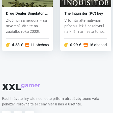
Drug Dealer Simulator 2
The Inquisitor (PC) key
(PC) key
Zločinci sa nerodia – sú
V tomto alternatívnom
stvorení. Vitajte na
príbehu Ježiš nezahynul
začiatku roku 2000!
na kríži; namiesto toho
Vstúpte d...
zostú...
4.23 €
11 obchodoch
0.99 €
16 obchodoch
Radi hrávate hry, ale nechcete pritom utratiť zbytočne veľa
peňazí? Porovnajte si ceny hier u nás a ušetrite.