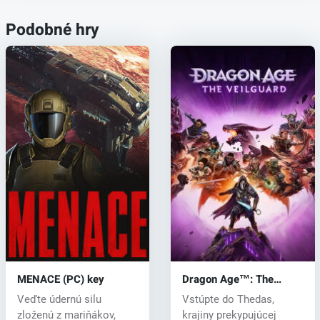
Podobné hry
MENACE (PC) key
Dragon Age™: The
Veilguard (PC) key
Veďte údernú silu
Vstúpte do Thedas,
zloženú z mariňákov,
krajiny prekypujúcej