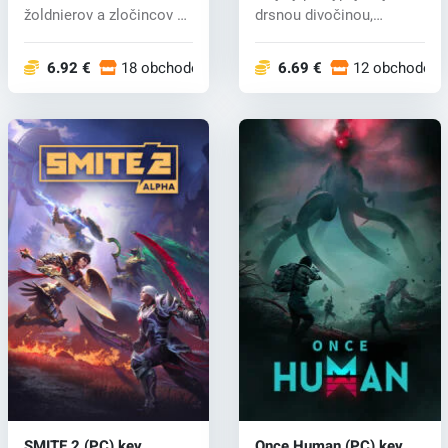
žoldnierov a zločincov v
drsnou divočinou,
izolovanom...
nebezpečnými laby...
6.92 €
18 obchodoch
6.69 €
12 obchodoch
SMITE 2 (PC) key
Once Human (PC) key