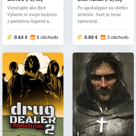
Vzostúpte ako Boh
Po apokalypse sa všetko
Vyberte si svoje božstvo
zmenilo. Svet je teraz
z panteónu legiend a
zamorený
uvoľnite je...
mimozemským tvorom...
0.63 €
8 obchodoch
0.00 €
3 obchodoch