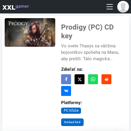
Prodigy (PC) CD
key
Vo svete Thasys sa väčšina
bojovníkov spolieha na Manu,
aby prežili. Táto magická
energia je teraz vzácna a vojny
Zdieľať na:
zničujú krajiny, pretože
magické byt...
Platformy:
PC kľúče
Embed kód