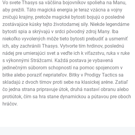
Vo svete Thasys sa väčšina bojovníkov spolieha na Manu,
aby prežili. Táto magická energia je teraz vzácna a vojny
zničujú krajiny, pretože magické bytosti bojujú o posledné
zostávajúce kúsky tejto životodarnej sily. Niekde legendárne
bytosti spia a skrývajú v srdci pôvodný zdroj Many. Iba
niekoľko vyvolených môže tieto bytosti prebudiť a usmerniť
ich, aby zachránili Thasys. Vytvorte tím hrdinov, poslednú
nádej pre umierajúci svet a veďte ich k víťazstvu, ruka v ruke
s výkonnými Strážcami. Každá postava je vybavená
jedinečným súborom schopností na pomoc spojencom v
bitke alebo poraziť nepriateľov. Bitky v Prodigy Tactics sa
skladajú z dvoch tímov proti sebe na klasickej aréne. Zatiaľ
čo jedna strana pripravuje útok, druhá nastaví obranu alebo
protiútok, čím sa hra stane dynamickou a pútavou pre oboch
hráčov.