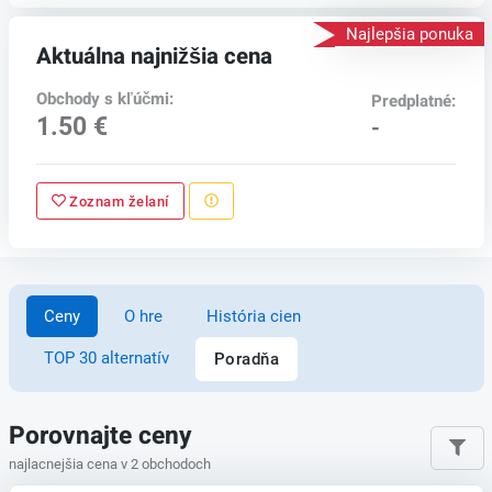
Najlepšia ponuka
Aktuálna najnižšia cena
Obchody s kľúčmi:
Predplatné:
1.50 €
-
Zoznam želaní
Ceny
O hre
História cien
TOP 30 alternatív
Poradňa
Porovnajte ceny
najlacnejšia cena v 2 obchodoch