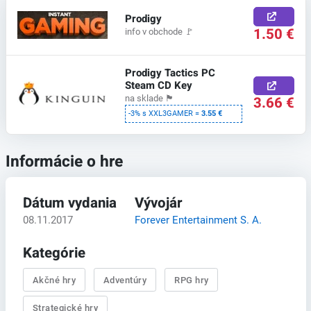
Prodigy
1.50 €
info v obchode
🚩
Prodigy Tactics PC
Steam CD Key
na sklade
🏴
3.66 €
-3% s XXL3GAMER =
3.55 €
Informácie o hre
Dátum vydania
Vývojár
08.11.2017
Forever Entertainment S. A.
Kategórie
Akčné hry
Adventúry
RPG hry
Strategické hry