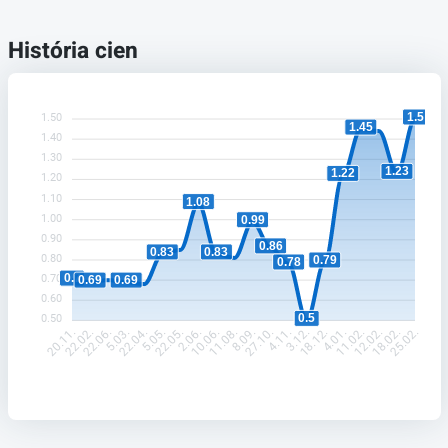
História cien
1.5
1.50
1.45
1.40
1.30
1.23
1.22
1.20
1.10
1.08
1.00
0.99
0.90
0.86
0.83
0.83
0.80
0.79
0.78
0.7
0.70
0.69
0.69
0.60
0.5
0.50
22.02.
22.06.
5.03.
22.04.
5.05.
22.05.
2.06.
10.06.
11.08.
8.09.
27.10.
4.11.
3.12.
18.12.
4.01.
11.02.
12.02.
18.02.
20.11.
25.02.