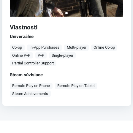
Vlastnosti
Univerzálne
Co-op
In-App Purchases
Multi-player
Online Co-op
Online PvP
PvP
Single-player
Partial Controller Support
Steam súvisiace
Remote Play on Phone
Remote Play on Tablet
Steam Achievements