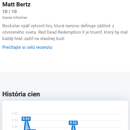
Matt Bertz
10 / 10
Game Informer
Rockstar opäť vytvoril hru, ktorá nanovo definuje zážitok z
otvoreného sveta. Red Dead Redemption II je triumf, ktorý by mal
každý hráč zažiť na vlastnej koži
Prečítajte si celú recenziu
História cien
8.80
8.64
8.60
8.52
8.40