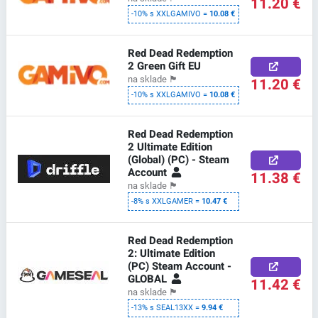
11.20 €
-10% s XXLGAMIVO =
10.08 €
Red Dead Redemption
2 Green Gift EU
na sklade
🏴
11.20 €
-10% s XXLGAMIVO =
10.08 €
Red Dead Redemption
2 Ultimate Edition
(Global) (PC) - Steam
Account
11.38 €
na sklade
🏴
-8% s XXLGAMER =
10.47 €
Red Dead Redemption
2: Ultimate Edition
(PC) Steam Account -
GLOBAL
11.42 €
na sklade
🏴
-13% s SEAL13XX =
9.94 €