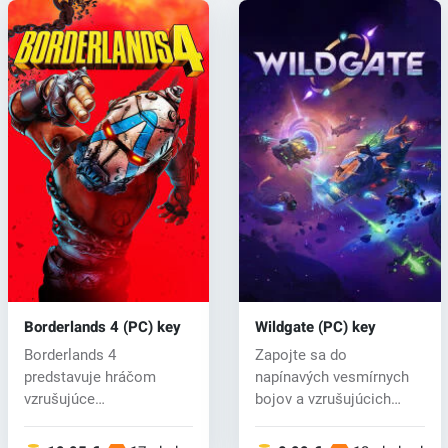
Borderlands 4 (PC) key
Wildgate (PC) key
Borderlands 4
Zapojte sa do
predstavuje hráčom
napínavých vesmírnych
vzrušujúce
bojov a vzrušujúcich
dobrodružstvo s
prestreliek z pohľ...
divokými lovcam...