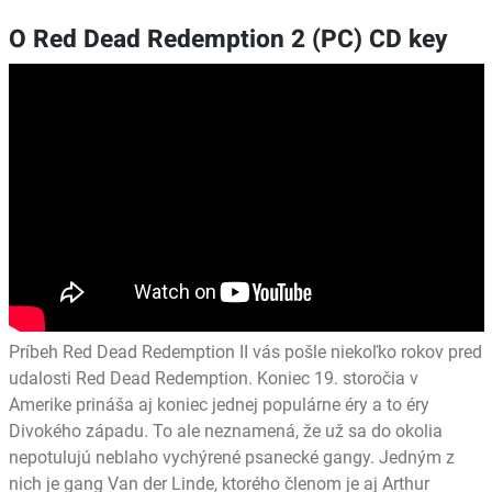
O Red Dead Redemption 2 (PC) CD key
Príbeh Red Dead Redemption II vás pošle niekoľko rokov pred
udalosti Red Dead Redemption. Koniec 19. storočia v
Amerike prináša aj koniec jednej populárne éry a to éry
Divokého západu. To ale neznamená, že už sa do okolia
nepotulujú neblaho vychýrené psanecké gangy. Jedným z
nich je gang Van der Linde, ktorého členom je aj Arthur