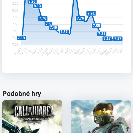
8.26
8.20
8.13
8.00
7.91
7.80
7.76
7.76
7.6
7.60
7.55
7.49
7.40
7.37
7.31
7.20
7.19
7.17
7.17
7.00
22.03.
29.03.
8.04.
16.04.
21.04.
29.04.
10.05.
19.05.
9.06.
23.06.
8.07.
10.07.
11.07.
12.07.
13.07.
16.07.
25.07.
4.08.
12.03.
7.08.
Podobné hry