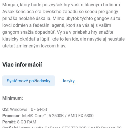
Morgan, ktorý bude po zvyšok hry vaším hlavným hrdinom.
Avšak končiaca éra Divokého západu so sebou pre gangy
prináša neblahé úskalia. Mimo úbytok týchto gangov sú tu
lovci odmien a federálni agenti, ktorí sa vás aj s vaším
gangom snažia dopadnúť. Vy sa v priebehu hry snažíte
klasicky okrádať a lúpiť, kde to len ide, ale navyše aj neustále
utekať zmieneným lovcom hláv.
Viac informácií
Systémové požiadavky
Jazyky
Minimum:
OS
: Windows 10 - 64-bit
Procesor
: Intel® Core™ i5-2500K / AMD FX-6300
Pamäť
: 8 GB RAM