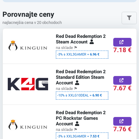
Porovnajte ceny
najlacnejšia cena v 20 obchodoch
Red Dead Redemption 2
Steam Account
na sklade
🏴
7.18 €
-3% s XXL3GAMER =
6.96 €
Red Dead Redemption 2
Standard Edition Steam
Account
7.67 €
na sklade
🏴
-10% s XXLG10DEAL =
6.90 €
Red Dead Redemption 2
PC Rockstar Games
Account
7.76 €
na sklade
🏴
-3% s XXL3GAMER =
7.53 €