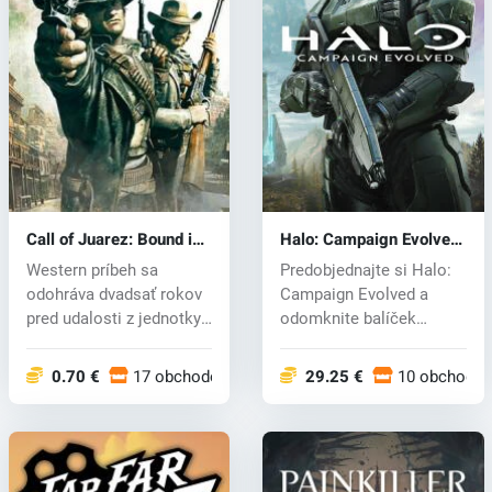
Call of Juarez: Bound in
Halo: Campaign Evolved
Blood (PC) CD key
(PC) key
Western príbeh sa
Predobjednajte si Halo:
odohráva dvadsať rokov
Campaign Evolved a
pred udalosti z jednotky
odomknite balíček
a bratia...
Foundry Armory...
0.70 €
17 obchodoch
29.25 €
10 obchodo