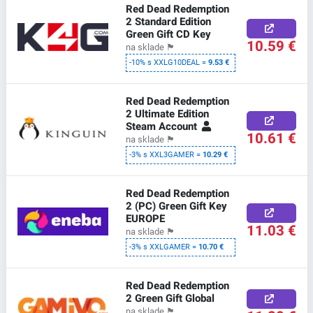
Red Dead Redemption
2 Standard Edition
Green Gift CD Key
10.59 €
na sklade
🏴
-10% s XXLG10DEAL =
9.53 €
Red Dead Redemption
2 Ultimate Edition
Steam Account
10.61 €
na sklade
🏴
-3% s XXL3GAMER =
10.29 €
Red Dead Redemption
2 (PC) Green Gift Key
EUROPE
11.03 €
na sklade
🏴
-3% s XXLGAMER =
10.70 €
Red Dead Redemption
2 Green Gift Global
na sklade
🏴