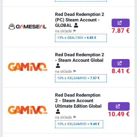
Red Dead Redemption 2
(PC) Steam Account -
GLOBAL
7.87 €
na sklade
🏴
-13% s SEAL13XX =
6.85 €
Red Dead Redemption 2
- Steam Account Global
8.41 €
na sklade
🏴
-10% s XXLGAMIVO =
7.57 €
Red Dead Redemption
2 - Steam Account
Ultimate Edition Global
10.49 €
na sklade
🏴
-10% s XXLGAMIVO =
9.44 €