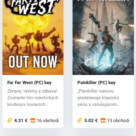
Far Far West (PC) key
Painkiller (PC) key
Zbrane, výstroj a zábava!
„Painkiller nanovo
Zostavte tím robotických
predstavuje klasickú
kovbojov loviacich
sériu s vzrušujúcim
odmen...
kooperatívnym r...
4.31 €
16 obchodoch
5.02 €
13 obchodoch