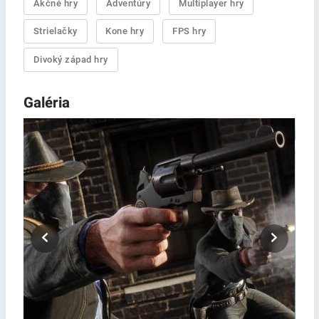
Akčné hry
Adventúry
Multiplayer hry
Strielačky
Kone hry
FPS hry
Divoký západ hry
Galéria