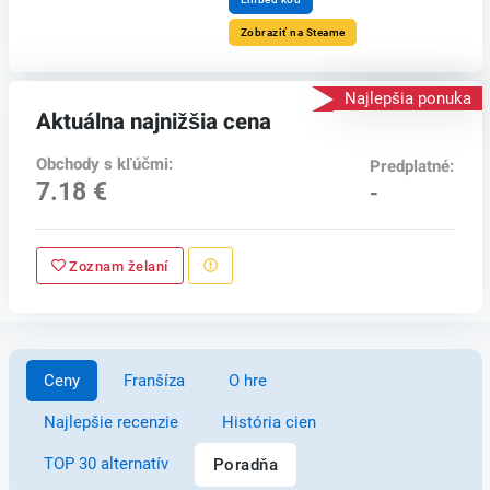
Zobraziť na Steame
Najlepšia ponuka
Aktuálna najnižšia cena
Obchody s kľúčmi:
Predplatné:
7.18 €
-
Zoznam želaní
Ceny
Franšíza
O hre
Najlepšie recenzie
História cien
TOP 30 alternatív
Poradňa