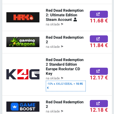
Red Dead Redemption
2: Ultimate Edition
Steam Account
11.68 €
na sklade
🏴
Red Dead Redemption
2
11.84 €
na sklade
🏴
Red Dead Redemption
2 Standard Edition
Europe Rockstar CD
Key
12.17 €
na sklade
🏴
-10% s XXLG10DEAL =
10.95
€
Red Dead Redemption
2
12.18 €
na sklade
🏴