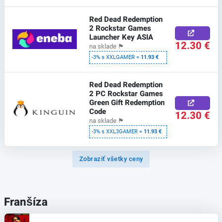
Red Dead Redemption
2 Rockstar Games
Launcher Key ASIA
12.30 €
na sklade
🏴
-3% s XXLGAMER =
11.93 €
Red Dead Redemption
2 PC Rockstar Games
Green Gift Redemption
Code
12.30 €
na sklade
🏴
-3% s XXL3GAMER =
11.93 €
Zobraziť všetky ceny
Franšíza