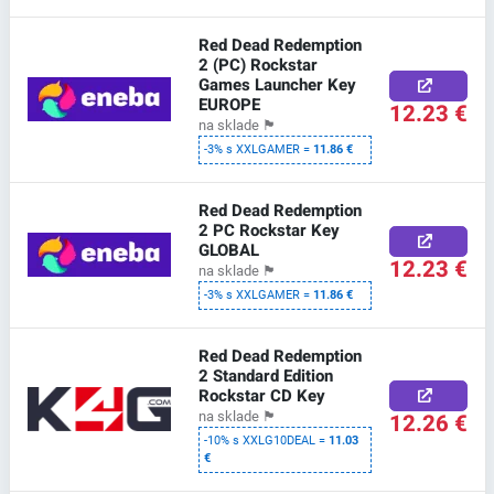
Red Dead Redemption
2 (PC) Rockstar
Games Launcher Key
EUROPE
12.23 €
na sklade
🏴
-3% s XXLGAMER =
11.86 €
Red Dead Redemption
2 PC Rockstar Key
GLOBAL
12.23 €
na sklade
🏴
-3% s XXLGAMER =
11.86 €
Red Dead Redemption
2 Standard Edition
Rockstar CD Key
12.26 €
na sklade
🏴
-10% s XXLG10DEAL =
11.03
€