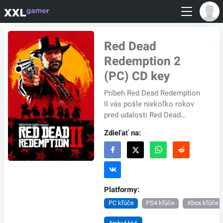
Red Dead
Redemption 2
(PC) CD key
Príbeh Red Dead Redemption
II vás pošle niekoľko rokov
pred udalosti Red Dead
Redemption. Koniec 19.
Zdieľať na:
storočia v Amerike prináša aj
koniec jednej popul...
Platformy:
PC kľúče
PS4 kľúče
Xbox kľúče
Embed kód