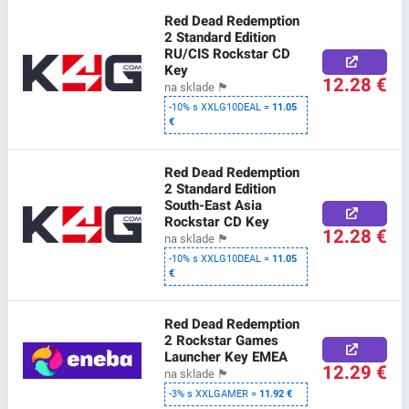
Red Dead Redemption
2 Standard Edition
RU/CIS Rockstar CD
Key
12.28 €
na sklade
🏴
-10% s XXLG10DEAL =
11.05
€
Red Dead Redemption
2 Standard Edition
South-East Asia
Rockstar CD Key
12.28 €
na sklade
🏴
-10% s XXLG10DEAL =
11.05
€
Red Dead Redemption
2 Rockstar Games
Launcher Key EMEA
12.29 €
na sklade
🏴
-3% s XXLGAMER =
11.92 €