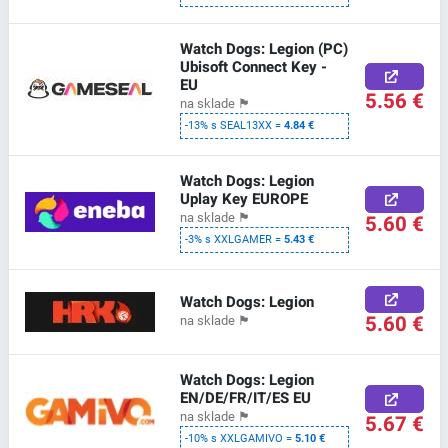
Watch Dogs: Legion (PC)
Ubisoft Connect Key -
EU
5.56 €
na sklade
🏴
-13% s SEAL13XX =
4.84 €
Watch Dogs: Legion
Uplay Key EUROPE
na sklade
🏴
5.60 €
-3% s XXLGAMER =
5.43 €
Watch Dogs: Legion
5.60 €
na sklade
🏴
Watch Dogs: Legion
EN/DE/FR/IT/ES EU
na sklade
🏴
5.67 €
-10% s XXLGAMIVO =
5.10 €