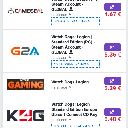
Steam Account -
GLOBAL
4.67 €
na sklade
🏴
-13% s SEAL13XX =
4.06 €
Watch Dogs: Legion |
Standard Edition (PC) -
Steam Account -
GLOBAL
5.36 €
na sklade
🏴
-8% s G2A8XXLG =
4.93 €
Watch Dogs Legion
5.39 €
na sklade
🏴
Watch Dogs: Legion
Standard Edition Europe
Ubisoft Connect CD Key
5.40 €
na sklade
🏴
-10% s XXLG10DEAL =
4.86 €