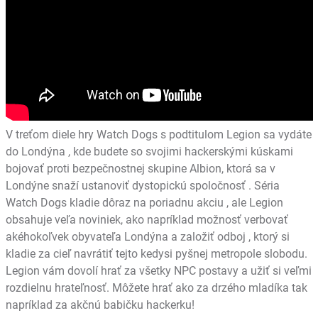
V treťom diele hry Watch Dogs s podtitulom Legion sa vydáte
do Londýna , kde budete so svojimi hackerskými kúskami
bojovať proti bezpečnostnej skupine Albion, ktorá sa v
Londýne snaží ustanoviť dystopickú spoločnosť . Séria
Watch Dogs kladie dôraz na poriadnu akciu , ale Legion
obsahuje veľa noviniek, ako napríklad možnosť verbovať
akéhokoľvek obyvateľa Londýna a založiť odboj , ktorý si
kladie za cieľ navrátiť tejto kedysi pyšnej metropole slobodu.
Legion vám dovolí hrať za všetky NPC postavy a užiť si veľmi
rozdielnu hrateľnosť. Môžete hrať ako za drzého mladíka tak
napríklad za akčnú babičku hackerku!