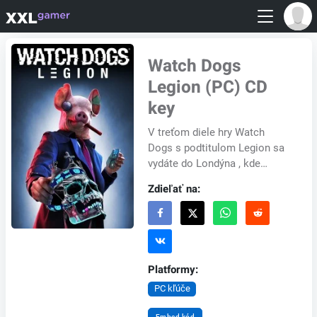
Watch Dogs
Legion (PC) CD
key
V treťom diele hry Watch
Dogs s podtitulom Legion sa
vydáte do Londýna , kde
budete so svojimi
Zdieľať na:
hackerskými kúskami bojovať
proti bezpečnostnej skupine...
Platformy:
PC kľúče
Embed kód