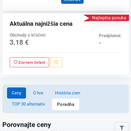
Najlepšia ponuka
Aktuálna najnižšia cena
Obchody s kľúčmi:
Predplatné:
3.18 €
-
Zoznam želaní
Ceny
O hre
História cien
TOP 30 alternatív
Poradňa
Porovnajte ceny