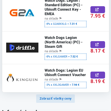
Watch Dogs: Legion |
Standard Edition (PC) -
Ubisoft Connect Key -
EMEA
7.95 €
na sklade
🏴
-8% s G2A8XXLG =
7.31 €
Watch Dogs Legion
(North America) (PC) -
Steam Gift
8.17 €
na sklade
🏴
-8% s XXLGAMER =
7.52 €
Watch Dogs: Legion EU
Ubisoft Connect Voucher
na sklade
🏴
8.19 €
-3% s XXL3GAMER =
7.94 €
Zobraziť všetky ceny