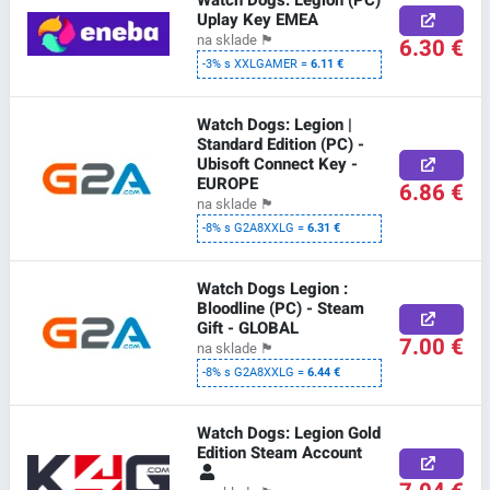
Uplay Key EMEA
na sklade
🏴
6.30 €
-3% s XXLGAMER =
6.11 €
Watch Dogs: Legion |
Standard Edition (PC) -
Ubisoft Connect Key -
EUROPE
6.86 €
na sklade
🏴
-8% s G2A8XXLG =
6.31 €
Watch Dogs Legion :
Bloodline (PC) - Steam
Gift - GLOBAL
7.00 €
na sklade
🏴
-8% s G2A8XXLG =
6.44 €
Watch Dogs: Legion Gold
Edition Steam Account