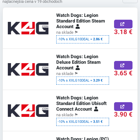
najlacnejšia cena v 19 obchodoch
Watch Dogs: Legion
Standard Edition Steam
Account
3.18 €
na sklade
🏴
-10% s XXLG10DEAL =
2.86 €
Watch Dogs: Legion
Deluxe Edition Steam
Account
3.65 €
na sklade
🏴
-10% s XXLG10DEAL =
3.29 €
Watch Dogs: Legion
Standard Edition Ubisoft
Connect Account
3.90 €
na sklade
🏴
-10% s XXLG10DEAL =
3.51 €
Watch Dogs: Legion (PC)