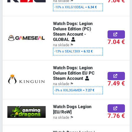
7.04 €
na sklade
🏴
-10% s XXLG10DEAL =
6.34 €
Watch Dogs: Legion
Deluxe Edition (PC)
Steam Account -
GLOBAL
7.04 €
na sklade
🏴
-13% s SEAL13XX =
6.12 €
Watch Dogs: Legion
Deluxe Edition EU PC
Steam Account
7.49 €
na sklade
🏴
-3% s XXL3GAMER =
7.27 €
Watch Dogs Legion
[EU/RoW]
7.76 €
na sklade
🏴