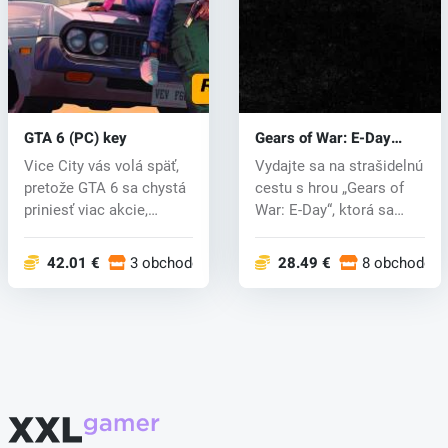
GTA 6 (PC) key
Gears of War: E-Day
(PC) key
Vice City vás volá späť,
Vydajte sa na strašidelnú
pretože GTA 6 sa chystá
cestu s hrou „Gears of
priniesť viac akcie,
War: E-Day“, ktorá sa
napín...
odoh...
42.01 €
3 obchodoch
28.49 €
8 obchodoc