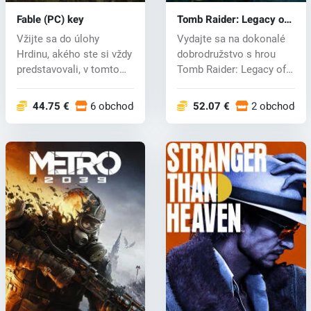
Fable (PC) key
Tomb Raider: Legacy of
Atlantis (PC) key
Vžijte sa do úlohy
Vydajte sa na dokonalé
Hrdinu, akého ste si vždy
dobrodružstvo s hrou
predstavovali, v tomto
Tomb Raider: Legacy of
pohlcuj...
Atlantis...
44.75 €
6 obchodoch
52.07 €
2 obchodoc