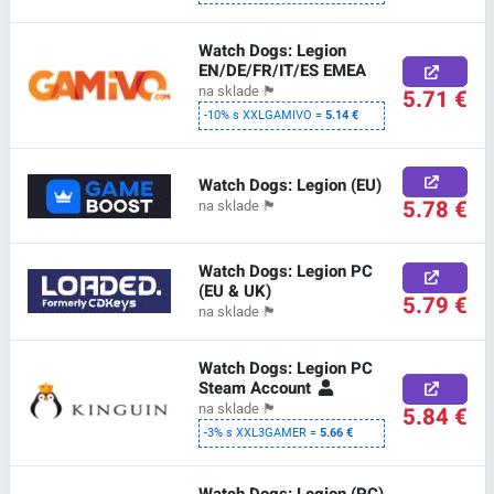
Watch Dogs: Legion
EN/DE/FR/IT/ES EMEA
na sklade
🏴
5.71 €
-10% s XXLGAMIVO =
5.14 €
Watch Dogs: Legion (EU)
5.78 €
na sklade
🏴
Watch Dogs: Legion PC
(EU & UK)
5.79 €
na sklade
🏴
Watch Dogs: Legion PC
Steam Account
na sklade
🏴
5.84 €
-3% s XXL3GAMER =
5.66 €
Watch Dogs: Legion (PC)