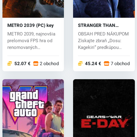
METRO 2039 (PC) key
STRANGER THAN
HEAVEN (PC) key
METRO 2039, najnovšia
OBSAH PRED NÁKUPOM
prelomová FPS hra od
Získajte zbraň „Dosu:
renomovaných
Kagekiri“ predkúpou
rozprávačov zo štúd...
STRANGER THAN...
52.07 €
2 obchodoch
45.24 €
7 obchodoc