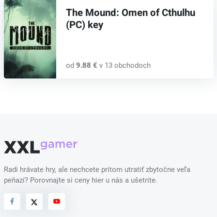
The Mound: Omen of Cthulhu
(PC) key
od
9.88 €
v 13 obchodoch
Radi hrávate hry, ale nechcete pritom utratiť zbytočne veľa
peňazí? Porovnajte si ceny hier u nás a ušetrite.