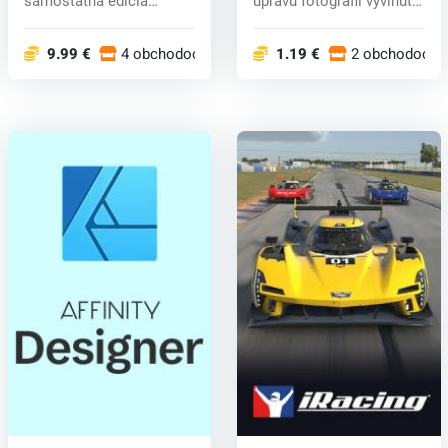
samostatná edícia
úpravu fotografií vyvinutý
dôveryhodného...
spoločnos...
9.99 €
4 obchodoch
1.19 €
2 obchodoch