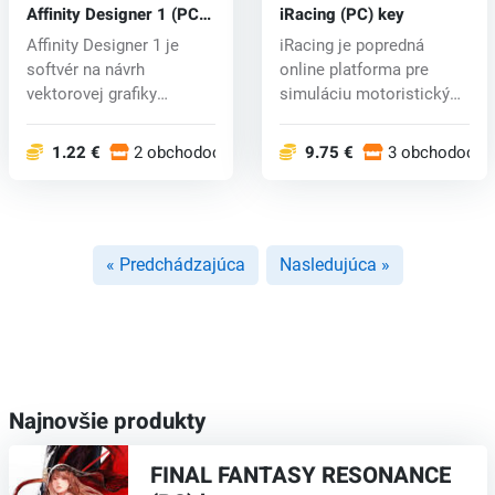
Affinity Designer 1 (PC)
iRacing (PC) key
key
Affinity Designer 1 je
iRacing je popredná
softvér na návrh
online platforma pre
vektorovej grafiky
simuláciu motoristických
vyvinutý spoločn...
pretekov,...
1.22 €
2 obchodoch
9.75 €
3 obchodoch
« Predchádzajúca
Nasledujúca »
Najnovšie produkty
FINAL FANTASY RESONANCE