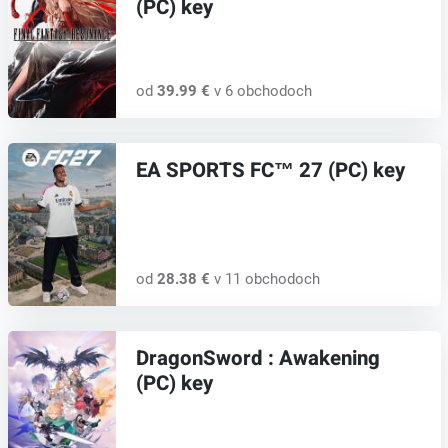
(PC) key
od
39.99 €
v 6 obchodoch
EA SPORTS FC™ 27 (PC) key
od
28.38 €
v 11 obchodoch
DragonSword : Awakening
(PC) key