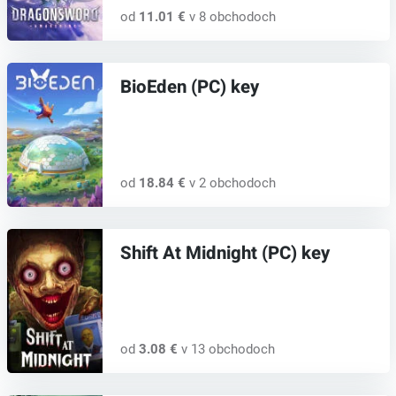
od
11.01 €
v 8 obchodoch
BioEden (PC) key
od
18.84 €
v 2 obchodoch
Shift At Midnight (PC) key
od
3.08 €
v 13 obchodoch