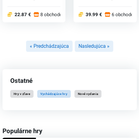
vzrušujúcim
prepracovaného z jeho
pokračovaním o...
klasi...
22.87 €
8 obchodoch
39.99 €
6 obchodoch
« Predchádzajúca
Nasledujúca »
Ostatné
Hry v zľave
Vychádzajúce hry
Nové vydania
Populárne hry