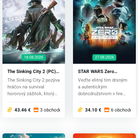
18.08.2026
27.08.2026
The Sinking City 2 (PC)
STAR WARS Zero
key
Company™ (PC) key
The Sinking City 2 pozýva
Veďte elitný tím drsným
hráčov na survival
a autentickým
hororový zážitok, ktorý
dobrodružstvom v hre
sa odo...
STAR WARS Zero C...
43.46 €
3 obchodoch
34.10 €
6 obchodoch