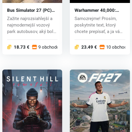
Bus Simulator 27 (PC)
Warhammer 40,000:
key
Dawn of War IV (PC) key
Zažite najrozsiahlejší a
Samozrejme! Prosím,
najmodernejší vozový
poskytnite text, ktorý
park autobusov, aký bol
chcete prepísať, a ja vám
kedy...
rád po...
18.73 €
9 obchodoch
23.49 €
10 obchodoc