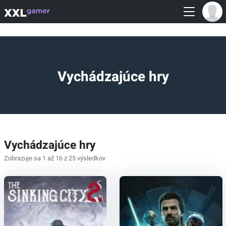
Vychádzajúce hry
Vychádzajúce hry
Zobrazuje sa 1 až 16 z 25 výsledkov