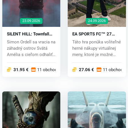
23.09.2026
24.09.2026
SILENT HILL: Townfall
EA SPORTS FC™ 27
(PC) key
(PC) key
Simon Ordell sa vracia na
Táto hra ponúka voliteľné
záhadný ostrov Svätá
herné nákupy virtuálnej
Amélia s cieľom odhaliť
meny, ktoré je možné
a na...
použ...
31.95 €
11 obchodoch
27.06 €
11 obchodoc