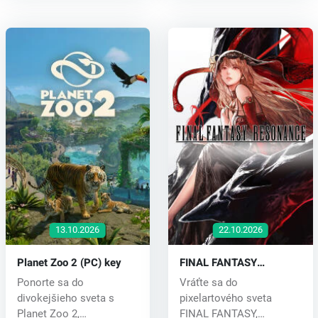
13.10.2026
22.10.2026
Planet Zoo 2 (PC) key
FINAL FANTASY
RESONANCE (PC) key
Ponorte sa do
Vráťte sa do
divokejšieho sveta s
pixelartového sveta
Planet Zoo 2,
FINAL FANTASY,