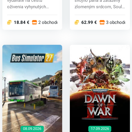
vydávate na cestu
svojho pána a zaťažený
oživenia vyhynutých
zlomeným srdcom, Soul
zvierat v ú...
má len šes...
18.84 €
2 obchodoch
62.99 €
3 obchodoch
08.09.2026
17.09.2026