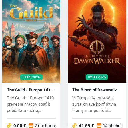
01.09.2026
02.09.2026
The Guild - Europa 1410
The Blood of Dawnwalker
(PC) key
(PC) key
The Guild – Europa 1410
V Európe 14. storočia
prenesie hráčov späť k
zúria krvavé konflikty a
počiatkom série,
čierny mor pustoší
inšpirovaný...
preživšíc...
0.00 €
2 obchodoch
41.59 €
14 obchodoc