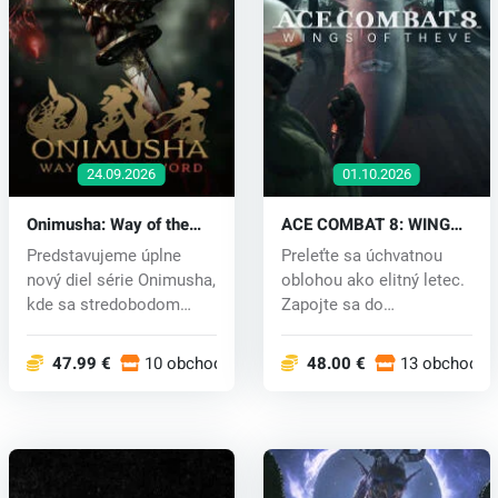
24.09.2026
01.10.2026
Onimusha: Way of the
ACE COMBAT 8: WINGS
Sword (PC) key
OF THEVE (PC) key
Predstavujeme úplne
Preleťte sa úchvatnou
nový diel série Onimusha,
oblohou ako elitný letec.
kde sa stredobodom
Zapojte sa do
pozornosti...
neľútostných...
47.99 €
10 obchodoch
48.00 €
13 obchodoc