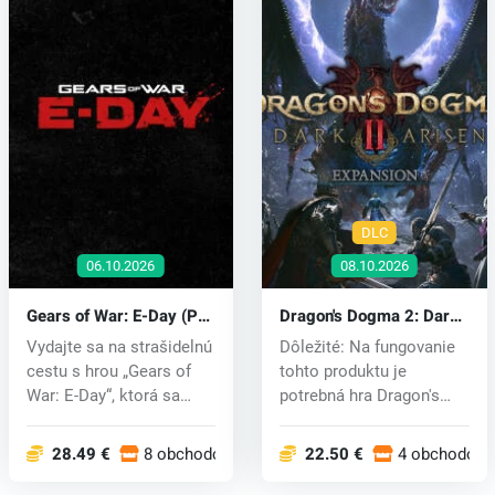
DLC
06.10.2026
08.10.2026
Gears of War: E-Day (PC)
Dragon's Dogma 2: Dark
key
Arisen Expansion (PC)
Vydajte sa na strašidelnú
Dôležité: Na fungovanie
key
cestu s hrou „Gears of
tohto produktu je
War: E-Day“, ktorá sa
potrebná hra Dragon's
odoh...
Dogma 2. Pr...
28.49 €
8 obchodoch
22.50 €
4 obchodoch